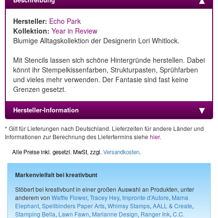
Hersteller:
Echo Park
Kollektion:
Year in Review
Blumige Alltagskollektion der Designerin Lori Whitlock.
Mit Stencils lassen sich schöne Hintergründe herstellen. Dabei
könnt ihr Stempelkissenfarben, Strukturpasten, Sprühfarben
und vieles mehr verwenden. Der Fantasie sind fast keine
Grenzen gesetzt.
Hersteller-Information
* Gilt für Lieferungen nach Deutschland. Lieferzeiten für andere Länder und
Informationen zur Berechnung des Liefertermins siehe
hier
.
Alle Preise inkl. gesetzl. MwSt, zzgl.
Versandkosten
.
Markenvielfalt bei kreativbunt
Stöbert bei kreativbunt in einer großen Auswahl an Produkten, unter
anderem von
Waffle Flower
,
Tracey Hey
,
Impronte d'Autore
,
Mama
Elephant
,
Spellbinders Paper Arts
,
Whimsy Stamps
,
AALL & Create
,
Stamping Bella
,
Lawn Fawn
,
Marianne Design
,
Ranger Ink
,
C.C.