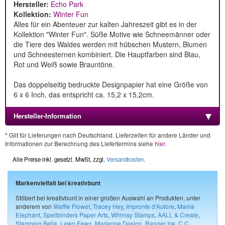
Hersteller:
Echo Park
Kollektion:
Winter Fun
Alles für ein Abenteuer zur kalten Jahreszeit gibt es in der
Kollektion "Winter Fun". Süße Motive wie Schneemänner oder
die Tiere des Waldes werden mit hübschen Mustern, Blumen
und Schneesternen kombiniert. Die Hauptfarben sind Blau,
Rot und Weiß sowie Brauntöne.
Das doppelseitig bedruckte Designpapier hat eine Größe von
6 x 6 Inch, das entspricht ca. 15,2 x 15,2cm.
Hersteller-Information
* Gilt für Lieferungen nach Deutschland. Lieferzeiten für andere Länder und
Informationen zur Berechnung des Liefertermins siehe
hier
.
Alle Preise inkl. gesetzl. MwSt, zzgl.
Versandkosten
.
Markenvielfalt bei kreativbunt
Stöbert bei kreativbunt in einer großen Auswahl an Produkten, unter
anderem von
Waffle Flower
,
Tracey Hey
,
Impronte d'Autore
,
Mama
Elephant
,
Spellbinders Paper Arts
,
Whimsy Stamps
,
AALL & Create
,
Stamping Bella
,
Lawn Fawn
,
Marianne Design
,
Ranger Ink
,
C.C.