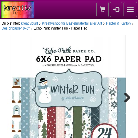
Nav
Du bist hier:
kreativbunt
>
Kreativshop für Bastelmaterial aller Art
>
Papier & Karton
>
Designpapier 6x6''
> Echo Park Winter Fun - Paper Pad
Next