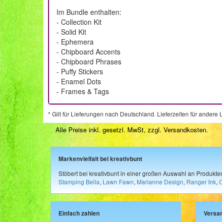
Im Bundle enthalten:
- Collection Kit
- Solid Kit
- Ephemera
- Chipboard Accents
- Chipboard Phrases
- Puffy Stickers
- Enamel Dots
- Frames & Tags
* Gilt für Lieferungen nach Deutschland. Lieferzeiten für ander
Alle Preise inkl. gesetzl. MwSt, zzgl.
Versandkosten
.
Markenvielfalt bei kreativbunt
Stöbert bei kreativbunt in einer großen Auswahl an Produkt
Stamping Bella
,
Lawn Fawn
,
Marianne Design
,
Ranger Ink
,
Einfach zahlen
Versa