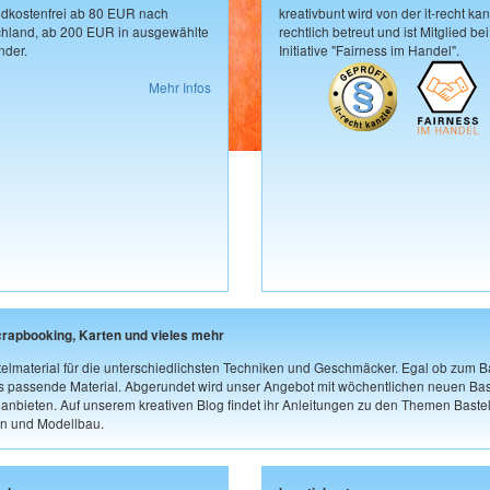
dkostenfrei ab 80 EUR nach
kreativbunt wird von der it-recht kan
hland, ab 200 EUR in ausgewählte
rechtlich betreut und ist Mitglied bei
der.
Initiative "Fairness im Handel".
Mehr Infos
crapbooking, Karten und vieles mehr
elmaterial für die unterschiedlichsten Techniken und Geschmäcker. Egal ob zum Ba
as passende Material. Abgerundet wird unser Angebot mit wöchentlichen neuen Bast
nbieten. Auf unserem kreativen Blog findet ihr Anleitungen zu den Themen Bastel
n und Modellbau.