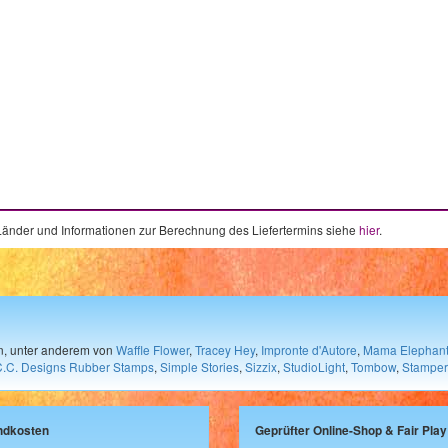
e Länder und Informationen zur Berechnung des Liefertermins siehe
hier
.
en, unter anderem von
Waffle Flower
,
Tracey Hey
,
Impronte d'Autore
,
Mama Elephan
C.C. Designs Rubber Stamps
,
Simple Stories
,
Sizzix
,
StudioLight
,
Tombow
,
Stamper
ndkosten
Geprüfter Online-Shop & Fair Play