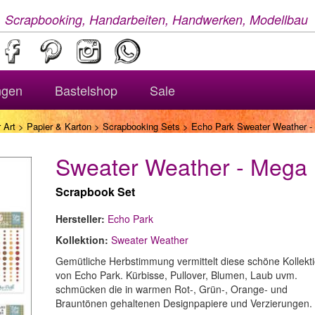
, Scrapbooking, Handarbeiten, Handwerken, Modellbau
ngen
Bastelshop
Sale
 Art
>
Papier & Karton
>
Scrapbooking Sets
> Echo Park Sweater Weather -
Sweater Weather - Mega
Scrapbook Set
Hersteller:
Echo Park
Kollektion:
Sweater Weather
Gemütliche Herbstimmung vermittelt diese schöne Kollekt
von Echo Park. Kürbisse, Pullover, Blumen, Laub uvm.
schmücken die in warmen Rot-, Grün-, Orange- und
Brauntönen gehaltenen Designpapiere und Verzierungen.