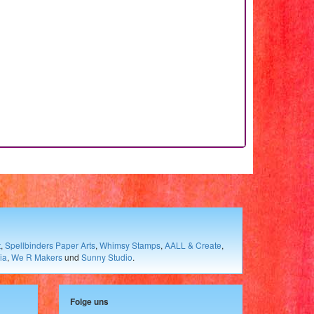
t
,
Spellbinders Paper Arts
,
Whimsy Stamps
,
AALL & Create
,
ia
,
We R Makers
und
Sunny Studio
.
Folge uns