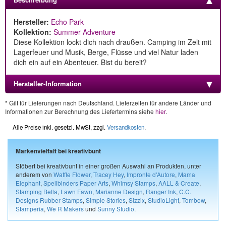
Hersteller:
Echo Park
Kollektion:
Summer Adventure
Diese Kollektion lockt dich nach draußen. Camping im Zelt mit
Lagerfeuer und Musik, Berge, Flüsse und viel Natur laden
dich ein auf ein Abenteuer. Bist du bereit?
Hersteller-Information
* Gilt für Lieferungen nach Deutschland. Lieferzeiten für andere Länder und
Informationen zur Berechnung des Liefertermins siehe
hier
.
Alle Preise inkl. gesetzl. MwSt, zzgl.
Versandkosten
.
Markenvielfalt bei kreativbunt
Stöbert bei kreativbunt in einer großen Auswahl an Produkten, unter
anderem von
Waffle Flower
,
Tracey Hey
,
Impronte d'Autore
,
Mama
Elephant
,
Spellbinders Paper Arts
,
Whimsy Stamps
,
AALL & Create
,
Stamping Bella
,
Lawn Fawn
,
Marianne Design
,
Ranger Ink
,
C.C.
Designs Rubber Stamps
,
Simple Stories
,
Sizzix
,
StudioLight
,
Tombow
,
Stamperia
,
We R Makers
und
Sunny Studio
.