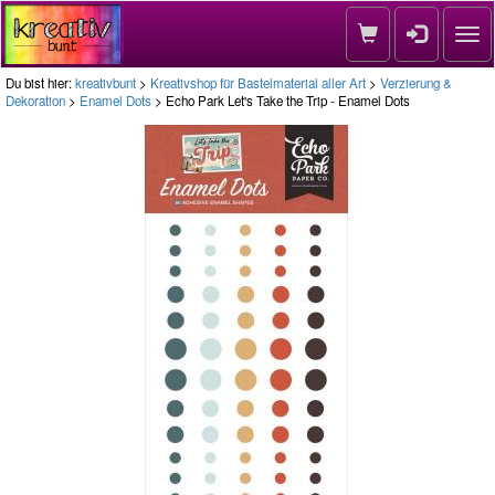
Nav
Du bist hier:
kreativbunt
>
Kreativshop für Bastelmaterial aller Art
>
Verzierung &
Dekoration
>
Enamel Dots
> Echo Park Let's Take the Trip - Enamel Dots