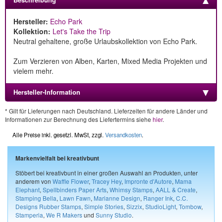
Hersteller:
Echo Park
Kollektion:
Let's Take the Trip
Neutral gehaltene, große Urlaubskollektion von Echo Park.
Zum Verzieren von Alben, Karten, Mixed Media Projekten und
vielem mehr.
Hersteller-Information
* Gilt für Lieferungen nach Deutschland. Lieferzeiten für andere Länder und
Informationen zur Berechnung des Liefertermins siehe
hier
.
Alle Preise inkl. gesetzl. MwSt, zzgl.
Versandkosten
.
Markenvielfalt bei kreativbunt
Stöbert bei kreativbunt in einer großen Auswahl an Produkten, unter
anderem von
Waffle Flower
,
Tracey Hey
,
Impronte d'Autore
,
Mama
Elephant
,
Spellbinders Paper Arts
,
Whimsy Stamps
,
AALL & Create
,
Stamping Bella
,
Lawn Fawn
,
Marianne Design
,
Ranger Ink
,
C.C.
Designs Rubber Stamps
,
Simple Stories
,
Sizzix
,
StudioLight
,
Tombow
,
Stamperia
,
We R Makers
und
Sunny Studio
.