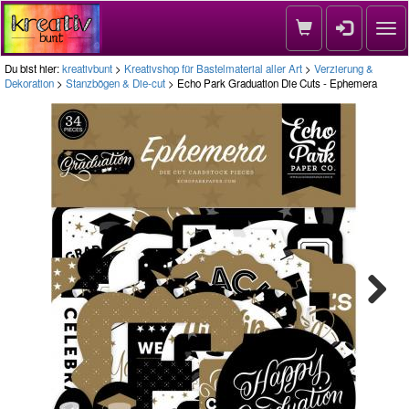
Nav
Du bist hier:
kreativbunt
>
Kreativshop für Bastelmaterial aller Art
>
Verzierung &
Dekoration
>
Stanzbögen & Die-cut
> Echo Park Graduation Die Cuts - Ephemera
Next