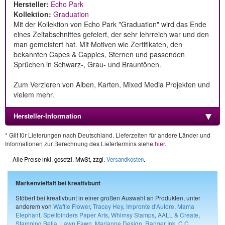
Hersteller:
Echo Park
Kollektion:
Graduation
Mit der Kollektion von Echo Park "Graduation" wird das Ende
eines Zeitabschnittes gefeiert, der sehr lehrreich war und den
man gemeistert hat. Mit Motiven wie Zertifikaten, den
bekannten Capes & Cappies, Sternen und passenden
Sprüchen in Schwarz-, Grau- und Brauntönen.
Zum Verzieren von Alben, Karten, Mixed Media Projekten und
vielem mehr.
Hersteller-Information
* Gilt für Lieferungen nach Deutschland. Lieferzeiten für andere Länder und
Informationen zur Berechnung des Liefertermins siehe
hier
.
Alle Preise inkl. gesetzl. MwSt, zzgl.
Versandkosten
.
Markenvielfalt bei kreativbunt
Stöbert bei kreativbunt in einer großen Auswahl an Produkten, unter
anderem von
Waffle Flower
,
Tracey Hey
,
Impronte d'Autore
,
Mama
Elephant
,
Spellbinders Paper Arts
,
Whimsy Stamps
,
AALL & Create
,
Stamping Bella
,
Lawn Fawn
,
Marianne Design
,
Ranger Ink
,
C.C.