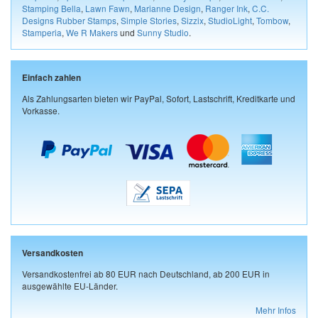
Stamping Bella
,
Lawn Fawn
,
Marianne Design
,
Ranger Ink
,
C.C.
Designs Rubber Stamps
,
Simple Stories
,
Sizzix
,
StudioLight
,
Tombow
,
Stamperia
,
We R Makers
und
Sunny Studio
.
Einfach zahlen
Als Zahlungsarten bieten wir PayPal, Sofort, Lastschrift, Kreditkarte und
Vorkasse.
Versandkosten
Versandkostenfrei ab 80 EUR nach Deutschland, ab 200 EUR in
ausgewählte EU-Länder.
Mehr Infos