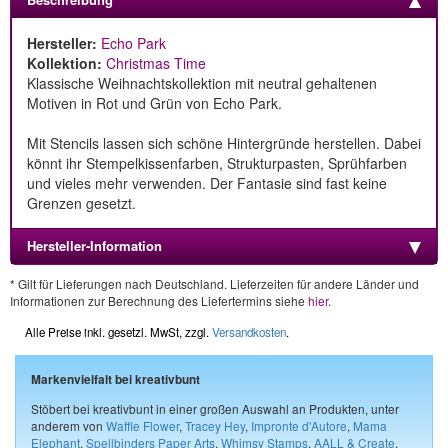
Hersteller:
Echo Park
Kollektion:
Christmas Time
Klassische Weihnachtskollektion mit neutral gehaltenen
Motiven in Rot und Grün von Echo Park.
Mit Stencils lassen sich schöne Hintergründe herstellen. Dabei
könnt ihr Stempelkissenfarben, Strukturpasten, Sprühfarben
und vieles mehr verwenden. Der Fantasie sind fast keine
Grenzen gesetzt.
Hersteller-Information
* Gilt für Lieferungen nach Deutschland. Lieferzeiten für andere Länder und
Informationen zur Berechnung des Liefertermins siehe
hier
.
Alle Preise inkl. gesetzl. MwSt, zzgl.
Versandkosten
.
Markenvielfalt bei kreativbunt
Stöbert bei kreativbunt in einer großen Auswahl an Produkten, unter
anderem von
Waffle Flower
,
Tracey Hey
,
Impronte d'Autore
,
Mama
Elephant
,
Spellbinders Paper Arts
,
Whimsy Stamps
,
AALL & Create
,