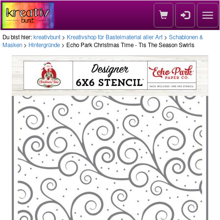
Nav
Du bist hier:
kreativbunt
>
Kreativshop für Bastelmaterial aller Art
>
Schablonen &
Masken
>
Hintergründe
> Echo Park Christmas Time - Tis The Season Swirls