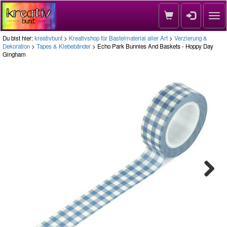
Nav
Du bist hier:
kreativbunt
>
Kreativshop für Bastelmaterial aller Art
>
Verzierung &
Dekoration
>
Tapes & Klebebänder
> Echo Park Bunnies And Baskets - Hoppy Day
Gingham
Next