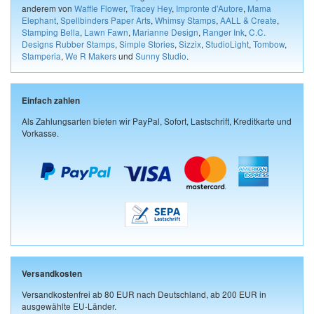
anderem von
Waffle Flower
,
Tracey Hey
,
Impronte d'Autore
,
Mama
Elephant
,
Spellbinders Paper Arts
,
Whimsy Stamps
,
AALL & Create
,
Stamping Bella
,
Lawn Fawn
,
Marianne Design
,
Ranger Ink
,
C.C.
Designs Rubber Stamps
,
Simple Stories
,
Sizzix
,
StudioLight
,
Tombow
,
Stamperia
,
We R Makers
und
Sunny Studio
.
Einfach zahlen
Als Zahlungsarten bieten wir PayPal, Sofort, Lastschrift, Kreditkarte und
Vorkasse.
Versandkosten
Versandkostenfrei ab 80 EUR nach Deutschland, ab 200 EUR in
ausgewählte EU-Länder.