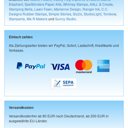
Elephant
,
Spellbinders Paper Arts
,
Whimsy Stamps
,
AALL & Create
,
Stamping Bella
,
Lawn Fawn
,
Marianne Design
,
Ranger Ink
,
C.C.
Designs Rubber Stamps
,
Simple Stories
,
Sizzix
,
StudioLight
,
Tombow
,
Stamperia
,
We R Makers
und
Sunny Studio
.
Einfach zahlen
Als Zahlungsarten bieten wir PayPal, Sofort, Lastschrift, Kreditkarte und
Vorkasse.
Versandkosten
Versandkostenfrei ab 80 EUR nach Deutschland, ab 200 EUR in
ausgewählte EU-Länder.