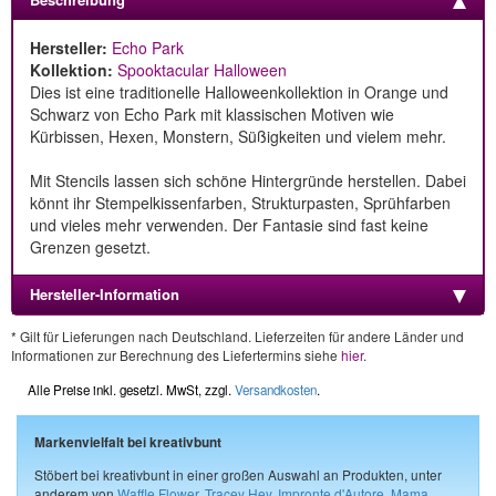
Hersteller:
Echo Park
Kollektion:
Spooktacular Halloween
Dies ist eine traditionelle Halloweenkollektion in Orange und
Schwarz von Echo Park mit klassischen Motiven wie
Kürbissen, Hexen, Monstern, Süßigkeiten und vielem mehr.
Mit Stencils lassen sich schöne Hintergründe herstellen. Dabei
könnt ihr Stempelkissenfarben, Strukturpasten, Sprühfarben
und vieles mehr verwenden. Der Fantasie sind fast keine
Grenzen gesetzt.
Hersteller-Information
* Gilt für Lieferungen nach Deutschland. Lieferzeiten für andere Länder und
Informationen zur Berechnung des Liefertermins siehe
hier
.
Alle Preise inkl. gesetzl. MwSt, zzgl.
Versandkosten
.
Markenvielfalt bei kreativbunt
Stöbert bei kreativbunt in einer großen Auswahl an Produkten, unter
anderem von
Waffle Flower
,
Tracey Hey
,
Impronte d'Autore
,
Mama