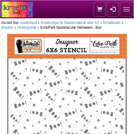
Nav
Du bist hier:
kreativbunt
>
Kreativshop für Bastelmaterial aller Art
>
Schablonen &
Masken
>
Hintergründe
> EchoPark Spooktacular Halloween - Boo