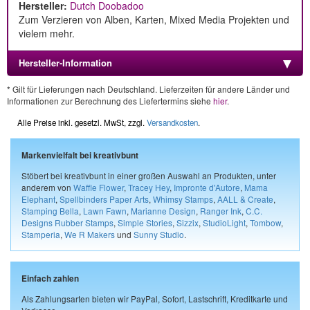
Hersteller:
Dutch Doobadoo
Zum Verzieren von Alben, Karten, Mixed Media Projekten und
vielem mehr.
Hersteller-Information
* Gilt für Lieferungen nach Deutschland. Lieferzeiten für andere Länder und
Informationen zur Berechnung des Liefertermins siehe
hier
.
Alle Preise inkl. gesetzl. MwSt, zzgl.
Versandkosten
.
Markenvielfalt bei kreativbunt
Stöbert bei kreativbunt in einer großen Auswahl an Produkten, unter
anderem von
Waffle Flower
,
Tracey Hey
,
Impronte d'Autore
,
Mama
Elephant
,
Spellbinders Paper Arts
,
Whimsy Stamps
,
AALL & Create
,
Stamping Bella
,
Lawn Fawn
,
Marianne Design
,
Ranger Ink
,
C.C.
Designs Rubber Stamps
,
Simple Stories
,
Sizzix
,
StudioLight
,
Tombow
,
Stamperia
,
We R Makers
und
Sunny Studio
.
Einfach zahlen
Als Zahlungsarten bieten wir PayPal, Sofort, Lastschrift, Kreditkarte und