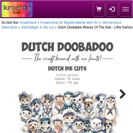
Nav
Du bist hier:
kreativbunt
>
Kreativshop für Bastelmaterial aller Art
>
Verzierung &
Dekoration
>
Stanzbögen & Die-cut
> Dutch Doobadoo Waves Of The Sea - Little Sailors
Next