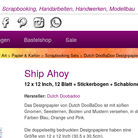
, Scrapbooking, Handarbeiten, Handwerken, Modellbau
ngen
Bastelshop
Sale
 Art
>
Papier & Karton
>
Scrapbooking Sets
> Dutch DooBaDoo Designpapier
Ship Ahoy
12 x 12 Inch, 12 Blatt + Stickerbogen + Schablon
Hersteller:
Dutch Doobadoo
Das Designpapier von Dutch DooBaDoo ist mit süßen
Gnomen, Seesternen, Booten und Mustern versehen, in 
Farben Blau, Orange und Pink.
Die doppelseitig bedruckten Designpapiere haben eine
Größe von 12 x 12 Inch (30,5 x 30,5cm).