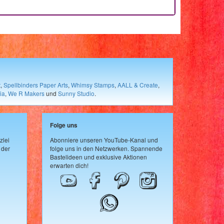
t
,
Spellbinders Paper Arts
,
Whimsy Stamps
,
AALL & Create
,
ia
,
We R Makers
und
Sunny Studio
.
Folge uns
zlei
Abonniere unseren YouTube-Kanal und
 der
folge uns in den Netzwerken. Spannende
Bastelideen und exklusive Aktionen
erwarten dich!