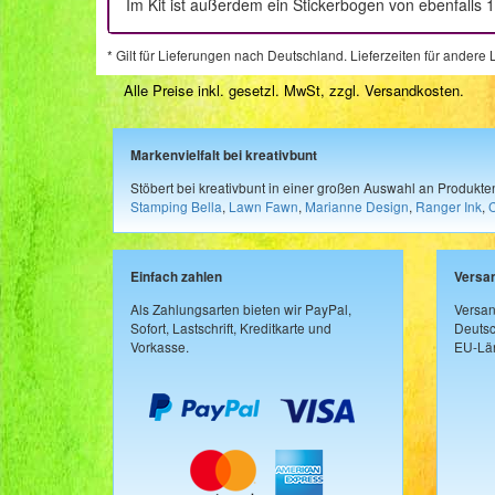
Im Kit ist außerdem ein Stickerbogen von ebenfalls 
* Gilt für Lieferungen nach Deutschland. Lieferzeiten für ander
Alle Preise inkl. gesetzl. MwSt, zzgl.
Versandkosten
.
Markenvielfalt bei kreativbunt
Stöbert bei kreativbunt in einer großen Auswahl an Produkt
Stamping Bella
,
Lawn Fawn
,
Marianne Design
,
Ranger Ink
,
Einfach zahlen
Versa
Als Zahlungsarten bieten wir PayPal,
Versan
Sofort, Lastschrift, Kreditkarte und
Deutsc
Vorkasse.
EU-Län