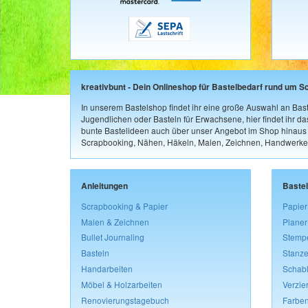
kreativbunt - Dein Onlineshop für Bastelbedarf rund um S
In unserem Bastelshop findet ihr eine große Auswahl an Bast
Jugendlichen oder Basteln für Erwachsene, hier findet ihr d
bunte Bastelideen auch über unser Angebot im Shop hinaus a
Scrapbooking, Nähen, Häkeln, Malen, Zeichnen, Handwerke
Anleitungen
Baste
Scrapbooking & Papier
Papier
Malen & Zeichnen
Planer
Bullet Journaling
Stemp
Basteln
Stanze
Handarbeiten
Schab
Möbel & Holzarbeiten
Verzie
Renovierungstagebuch
Farben