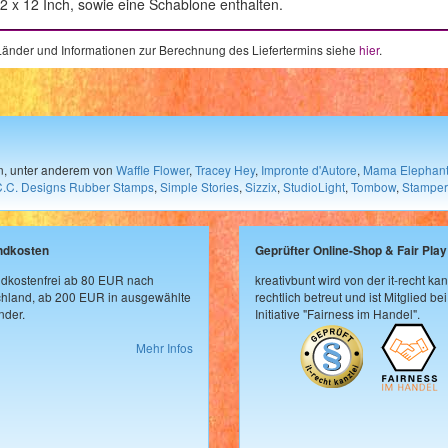
12 x 12 Inch, sowie eine Schablone enthalten.
e Länder und Informationen zur Berechnung des Liefertermins siehe
hier
.
en, unter anderem von
Waffle Flower
,
Tracey Hey
,
Impronte d'Autore
,
Mama Elephan
C.C. Designs Rubber Stamps
,
Simple Stories
,
Sizzix
,
StudioLight
,
Tombow
,
Stamper
ndkosten
Geprüfter Online-Shop & Fair Play
dkostenfrei ab 80 EUR nach
kreativbunt wird von der it-recht kan
hland, ab 200 EUR in ausgewählte
rechtlich betreut und ist Mitglied bei
der.
Initiative "Fairness im Handel".
Mehr Infos