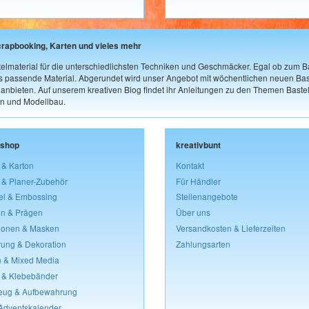
crapbooking, Karten und vieles mehr
elmaterial für die unterschiedlichsten Techniken und Geschmäcker. Egal ob zum Ba
as passende Material. Abgerundet wird unser Angebot mit wöchentlichen neuen Bast
nbieten. Auf unserem kreativen Blog findet ihr Anleitungen zu den Themen Bastel
n und Modellbau.
lshop
kreativbunt
 & Karton
Kontakt
 & Planer-Zubehör
Für Händler
el & Embossing
Stellenangebote
n & Prägen
Über uns
lonen & Masken
Versandkosten & Lieferzeiten
rung & Dekoration
Zahlungsarten
 & Mixed Media
 & Klebebänder
eug & Aufbewahrung
 Adventskalender