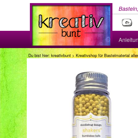
Basteln
Anleitu
Du bist hier:
kreativbunt
>
Kreativshop für Bastelmaterial aller