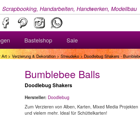
, Scrapbooking, Handarbeiten, Handwerken, Modellbau
ngen
Bastelshop
Sale
 Art
>
Verzierung & Dekoration
>
Streudeko
> Doodlebug Shakers - Bumblebe
Bumblebee Balls
Doodlebug Shakers
Hersteller:
Doodlebug
Zum Verzieren von Alben, Karten, Mixed Media Projekten
und vielem mehr. Ideal für Schüttelkarten!