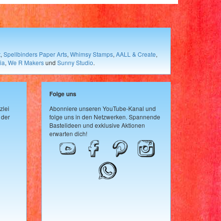
t
,
Spellbinders Paper Arts
,
Whimsy Stamps
,
AALL & Create
,
ia
,
We R Makers
und
Sunny Studio
.
Folge uns
zlei
Abonniere unseren YouTube-Kanal und
 der
folge uns in den Netzwerken. Spannende
Bastelideen und exklusive Aktionen
erwarten dich!