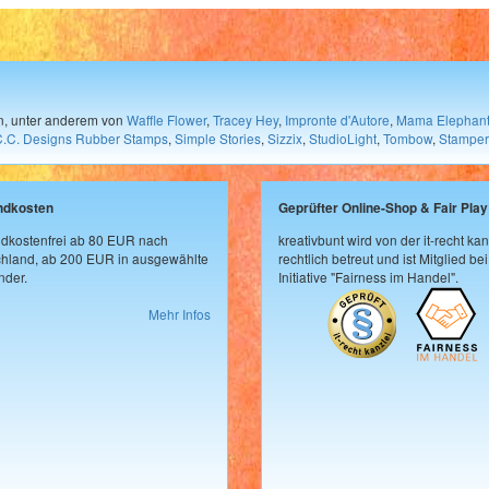
en, unter anderem von
Waffle Flower
,
Tracey Hey
,
Impronte d'Autore
,
Mama Elephan
C.C. Designs Rubber Stamps
,
Simple Stories
,
Sizzix
,
StudioLight
,
Tombow
,
Stamper
ndkosten
Geprüfter Online-Shop & Fair Play
dkostenfrei ab 80 EUR nach
kreativbunt wird von der it-recht kan
hland, ab 200 EUR in ausgewählte
rechtlich betreut und ist Mitglied bei
der.
Initiative "Fairness im Handel".
Mehr Infos