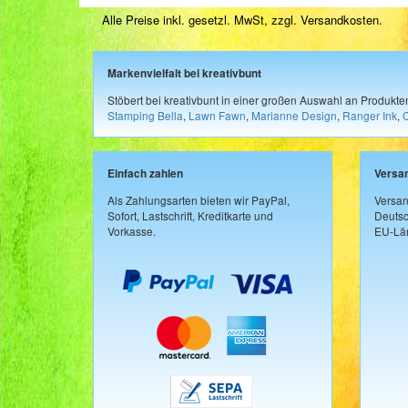
Alle Preise inkl. gesetzl. MwSt, zzgl.
Versandkosten
.
Markenvielfalt bei kreativbunt
Stöbert bei kreativbunt in einer großen Auswahl an Produkt
Stamping Bella
,
Lawn Fawn
,
Marianne Design
,
Ranger Ink
,
Einfach zahlen
Versa
Als Zahlungsarten bieten wir PayPal,
Versan
Sofort, Lastschrift, Kreditkarte und
Deutsc
Vorkasse.
EU-Län