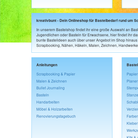
kreativbunt - Dein Onlineshop für Bastelbedarf rund um S
In unserem Bastelshop findet ihr eine große Auswahl an Bast
Jugendlichen oder Basteln für Erwachsene, hier findet ihr d
bunte Bastelideen auch über unser Angebot im Shop hinaus a
Scrapbooking, Nähen, Häkeln, Malen, Zeichnen, Handwerke
Anleitungen
Baste
Scrapbooking & Papier
Papier
Malen & Zeichnen
Planer
Bullet Journaling
Stemp
Basteln
Stanze
Handarbeiten
Schab
Möbel & Holzarbeiten
Verzie
Renovierungstagebuch
Farben
Kleber
Werkz
Kits &