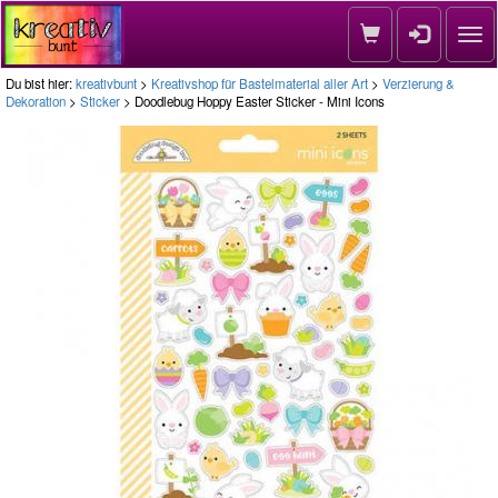
Nav
Du bist hier:
kreativbunt
>
Kreativshop für Bastelmaterial aller Art
>
Verzierung &
Dekoration
>
Sticker
> Doodlebug Hoppy Easter Sticker - Mini Icons