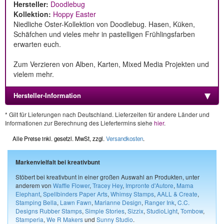
Hersteller:
Doodlebug
Kollektion:
Hoppy Easter
Niedliche Oster-Kollektion von Doodlebug. Hasen, Küken,
Schäfchen und vieles mehr in pastelligen Frühlingsfarben
erwarten euch.
Zum Verzieren von Alben, Karten, Mixed Media Projekten und
vielem mehr.
Hersteller-Information
* Gilt für Lieferungen nach Deutschland. Lieferzeiten für andere Länder und
Informationen zur Berechnung des Liefertermins siehe
hier
.
Alle Preise inkl. gesetzl. MwSt, zzgl.
Versandkosten
.
Markenvielfalt bei kreativbunt
Stöbert bei kreativbunt in einer großen Auswahl an Produkten, unter
anderem von
Waffle Flower
,
Tracey Hey
,
Impronte d'Autore
,
Mama
Elephant
,
Spellbinders Paper Arts
,
Whimsy Stamps
,
AALL & Create
,
Stamping Bella
,
Lawn Fawn
,
Marianne Design
,
Ranger Ink
,
C.C.
Designs Rubber Stamps
,
Simple Stories
,
Sizzix
,
StudioLight
,
Tombow
,
Stamperia
,
We R Makers
und
Sunny Studio
.