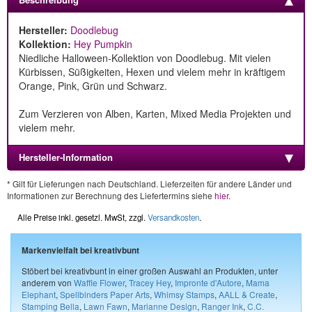
Hersteller:
Doodlebug
Kollektion:
Hey Pumpkin
Niedliche Halloween-Kollektion von Doodlebug. Mit vielen
Kürbissen, Süßigkeiten, Hexen und vielem mehr in kräftigem
Orange, Pink, Grün und Schwarz.
Zum Verzieren von Alben, Karten, Mixed Media Projekten und
vielem mehr.
Hersteller-Information
* Gilt für Lieferungen nach Deutschland. Lieferzeiten für andere Länder und
Informationen zur Berechnung des Liefertermins siehe
hier
.
Alle Preise inkl. gesetzl. MwSt, zzgl.
Versandkosten
.
Markenvielfalt bei kreativbunt
Stöbert bei kreativbunt in einer großen Auswahl an Produkten, unter
anderem von
Waffle Flower
,
Tracey Hey
,
Impronte d'Autore
,
Mama
Elephant
,
Spellbinders Paper Arts
,
Whimsy Stamps
,
AALL & Create
,
Stamping Bella
,
Lawn Fawn
,
Marianne Design
,
Ranger Ink
,
C.C.