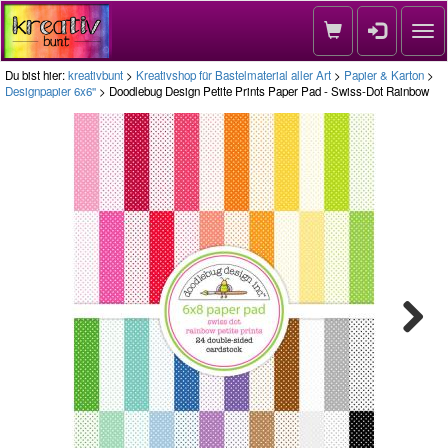
Nav
Du bist hier:
kreativbunt
>
Kreativshop für Bastelmaterial aller Art
>
Papier & Karton
>
Designpapier 6x6''
> Doodlebug Design Petite Prints Paper Pad - Swiss-Dot Rainbow
Next