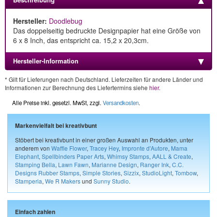
Hersteller:
Doodlebug
Das doppelseitig bedruckte Designpapier hat eine Größe von
6 x 8 Inch, das entspricht ca. 15,2 x 20,3cm.
Hersteller-Information
* Gilt für Lieferungen nach Deutschland. Lieferzeiten für andere Länder und
Informationen zur Berechnung des Liefertermins siehe
hier
.
Alle Preise inkl. gesetzl. MwSt, zzgl.
Versandkosten
.
Markenvielfalt bei kreativbunt
Stöbert bei kreativbunt in einer großen Auswahl an Produkten, unter
anderem von
Waffle Flower
,
Tracey Hey
,
Impronte d'Autore
,
Mama
Elephant
,
Spellbinders Paper Arts
,
Whimsy Stamps
,
AALL & Create
,
Stamping Bella
,
Lawn Fawn
,
Marianne Design
,
Ranger Ink
,
C.C.
Designs Rubber Stamps
,
Simple Stories
,
Sizzix
,
StudioLight
,
Tombow
,
Stamperia
,
We R Makers
und
Sunny Studio
.
Einfach zahlen