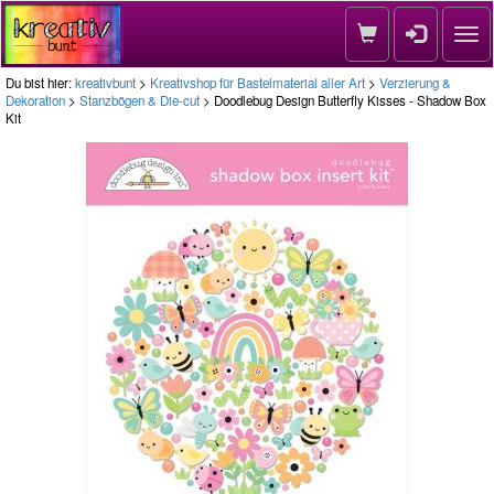
Nav
Du bist hier:
kreativbunt
>
Kreativshop für Bastelmaterial aller Art
>
Verzierung &
Dekoration
>
Stanzbögen & Die-cut
> Doodlebug Design Butterfly Kisses - Shadow Box
Kit