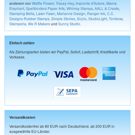
anderem von
Waffle Flower
,
Tracey Hey
,
Impronte d'Autore
,
Mama
Elephant
,
Spellbinders Paper Arts
,
Whimsy Stamps
,
AALL & Create
,
Stamping Bella
,
Lawn Fawn
,
Marianne Design
,
Ranger Ink
,
C.C.
Designs Rubber Stamps
,
Simple Stories
,
Sizzix
,
StudioLight
,
Tombow
,
Stamperia
,
We R Makers
und
Sunny Studio
.
Einfach zahlen
Als Zahlungsarten bieten wir PayPal, Sofort, Lastschrift, Kreditkarte und
Vorkasse.
Versandkosten
Versandkostenfrei ab 80 EUR nach Deutschland, ab 200 EUR in
ausgewählte EU-Länder.