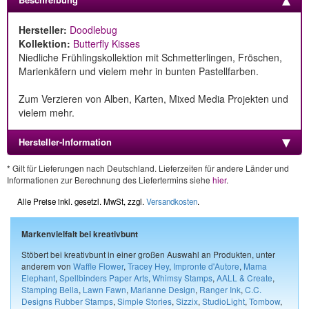
Hersteller:
Doodlebug
Kollektion:
Butterfly Kisses
Niedliche Frühlingskollektion mit Schmetterlingen, Fröschen,
Marienkäfern und vielem mehr in bunten Pastellfarben.
Zum Verzieren von Alben, Karten, Mixed Media Projekten und
vielem mehr.
Hersteller-Information
* Gilt für Lieferungen nach Deutschland. Lieferzeiten für andere Länder und
Informationen zur Berechnung des Liefertermins siehe
hier
.
Alle Preise inkl. gesetzl. MwSt, zzgl.
Versandkosten
.
Markenvielfalt bei kreativbunt
Stöbert bei kreativbunt in einer großen Auswahl an Produkten, unter
anderem von
Waffle Flower
,
Tracey Hey
,
Impronte d'Autore
,
Mama
Elephant
,
Spellbinders Paper Arts
,
Whimsy Stamps
,
AALL & Create
,
Stamping Bella
,
Lawn Fawn
,
Marianne Design
,
Ranger Ink
,
C.C.
Designs Rubber Stamps
,
Simple Stories
,
Sizzix
,
StudioLight
,
Tombow
,