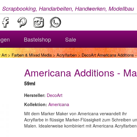
, Scrapbooking, Handarbeiten, Handwerken, Modellbau
ngen
Bastelshop
Sale
 Art
>
Farben & Mixed Media
>
Acrylfarben
> DecoArt Americana Additions -
Americana Additions - Ma
59ml
Hersteller:
DecoArt
Kollektion:
Americana
Mit dem Marker Maker von Americana verwandelt ihr
Acrylfarbe in flüssige Marker-Flüssigkeit zum Schreiben u
Malen. Idealerweise kombiniert mit Americana Acrylfarben