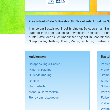
kreativbunt - Dein Onlineshop für Bastelbedarf rund um S
In unserem Bastelshop findet ihr eine große Auswahl an Bast
Jugendlichen oder Basteln für Erwachsene, hier findet ihr d
bunte Bastelideen auch über unser Angebot im Shop hinaus a
Scrapbooking, Nähen, Häkeln, Malen, Zeichnen, Handwerke
Anleitungen
Baste
Scrapbooking & Papier
Papier
Malen & Zeichnen
Planer
Bullet Journaling
Stemp
Basteln
Stanze
Handarbeiten
Schab
Möbel & Holzarbeiten
Verzie
Renovierungstagebuch
Farben
Kleber
Werkz