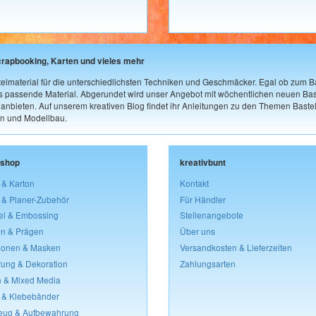
crapbooking, Karten und vieles mehr
elmaterial für die unterschiedlichsten Techniken und Geschmäcker. Egal ob zum Ba
as passende Material. Abgerundet wird unser Angebot mit wöchentlichen neuen Bast
nbieten. Auf unserem kreativen Blog findet ihr Anleitungen zu den Themen Bastel
n und Modellbau.
lshop
kreativbunt
 & Karton
Kontakt
 & Planer-Zubehör
Für Händler
el & Embossing
Stellenangebote
n & Prägen
Über uns
lonen & Masken
Versandkosten & Lieferzeiten
rung & Dekoration
Zahlungsarten
 & Mixed Media
 & Klebebänder
eug & Aufbewahrung