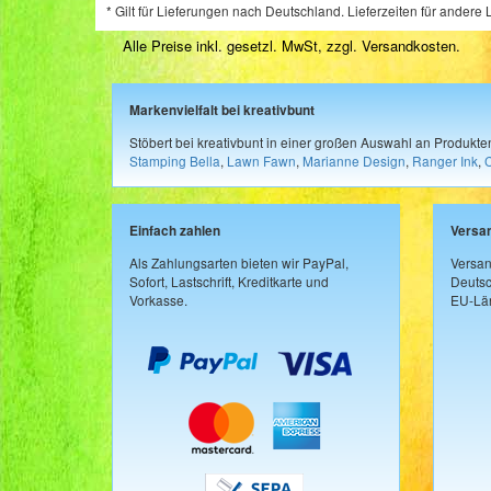
* Gilt für Lieferungen nach Deutschland. Lieferzeiten für ander
Alle Preise inkl. gesetzl. MwSt, zzgl.
Versandkosten
.
Markenvielfalt bei kreativbunt
Stöbert bei kreativbunt in einer großen Auswahl an Produkt
Stamping Bella
,
Lawn Fawn
,
Marianne Design
,
Ranger Ink
,
Einfach zahlen
Versa
Als Zahlungsarten bieten wir PayPal,
Versan
Sofort, Lastschrift, Kreditkarte und
Deutsc
Vorkasse.
EU-Län