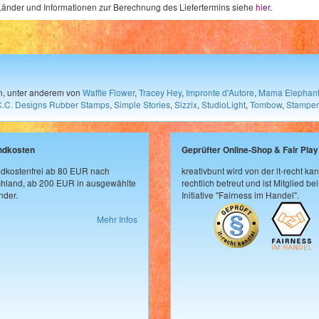
e Länder und Informationen zur Berechnung des Liefertermins siehe
hier
.
en, unter anderem von
Waffle Flower
,
Tracey Hey
,
Impronte d'Autore
,
Mama Elephan
C.C. Designs Rubber Stamps
,
Simple Stories
,
Sizzix
,
StudioLight
,
Tombow
,
Stamper
ndkosten
Geprüfter Online-Shop & Fair Play
dkostenfrei ab 80 EUR nach
kreativbunt wird von der it-recht kan
hland, ab 200 EUR in ausgewählte
rechtlich betreut und ist Mitglied bei
der.
Initiative "Fairness im Handel".
Mehr Infos