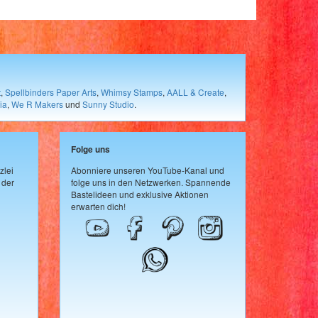
t
,
Spellbinders Paper Arts
,
Whimsy Stamps
,
AALL & Create
,
ia
,
We R Makers
und
Sunny Studio
.
Folge uns
zlei
Abonniere unseren YouTube-Kanal und
 der
folge uns in den Netzwerken. Spannende
Bastelideen und exklusive Aktionen
erwarten dich!