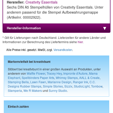
Hersteller:
Creativity Essentials
Sechs DIN A5 Stempelhüllen von Creativity Essentials. Unter
anderem passend für die Stempel Aufbewahrungsmappe
(Artikelnr. 00002922).
Hersteller-Information
* Gilt für Lieferungen nach Deutschland. Lieferzeiten für andere Länder und
Informationen zur Berechnung des Liefertermins siehe
hier
.
Alle Preise inkl. gesetzl. MwSt, zzgl.
Versandkosten
.
Markenvielfalt bei kreativbunt
Stöbert bei kreativbunt in einer großen Auswahl an Produkten, unter
anderem von
Waffle Flower
,
Tracey Hey
,
Impronte d'Autore
,
Mama
Elephant
,
Spellbinders Paper Arts
,
Whimsy Stamps
,
AALL & Create
,
Stamping Bella
,
Lawn Fawn
,
Marianne Design
,
Ranger Ink
,
C.C.
Designs Rubber Stamps
,
Simple Stories
,
Sizzix
,
StudioLight
,
Tombow
,
Stamperia
,
We R Makers
und
Sunny Studio
.
Einfach zahlen