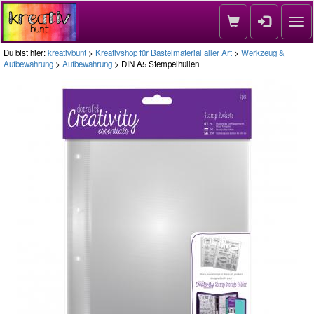
Nav
Du bist hier:
kreativbunt
>
Kreativshop für Bastelmaterial aller Art
>
Werkzeug &
Aufbewahrung
>
Aufbewahrung
> DIN A5 Stempelhüllen