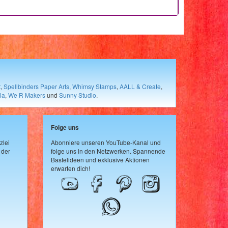
t
,
Spellbinders Paper Arts
,
Whimsy Stamps
,
AALL & Create
,
ia
,
We R Makers
und
Sunny Studio
.
Folge uns
zlei
Abonniere unseren YouTube-Kanal und
 der
folge uns in den Netzwerken. Spannende
Bastelideen und exklusive Aktionen
erwarten dich!