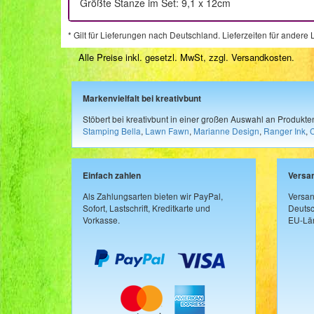
Größte Stanze im Set: 9,1 x 12cm
* Gilt für Lieferungen nach Deutschland. Lieferzeiten für ander
Alle Preise inkl. gesetzl. MwSt, zzgl.
Versandkosten
.
Markenvielfalt bei kreativbunt
Stöbert bei kreativbunt in einer großen Auswahl an Produkt
Stamping Bella
,
Lawn Fawn
,
Marianne Design
,
Ranger Ink
,
Einfach zahlen
Versa
Als Zahlungsarten bieten wir PayPal,
Versan
Sofort, Lastschrift, Kreditkarte und
Deutsc
Vorkasse.
EU-Län