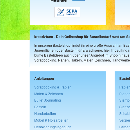
kreativbunt - Dein Onlineshop für Bastelbedarf rund um S
In unserem Bastelshop findet ihr eine große Auswahl an Bast
Jugendlichen oder Basteln für Erwachsene, hier findet ihr d
bunte Bastelideen auch über unser Angebot im Shop hinaus a
Scrapbooking, Nähen, Häkeln, Malen, Zeichnen, Handwerke
Anleitungen
Baste
Scrapbooking & Papier
Papier
Malen & Zeichnen
Planer
Bullet Journaling
Stemp
Basteln
Stanze
Handarbeiten
Schab
Möbel & Holzarbeiten
Verzie
Renovierungstagebuch
Farben