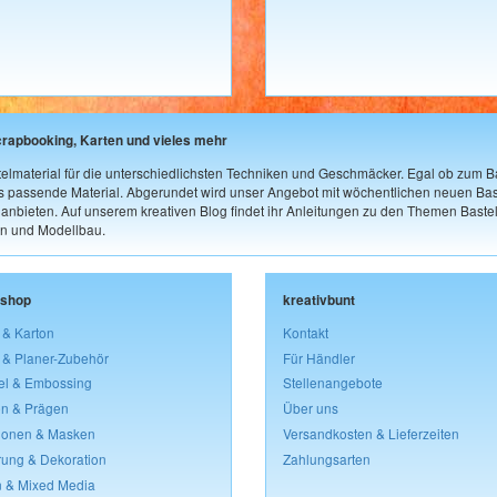
crapbooking, Karten und vieles mehr
elmaterial für die unterschiedlichsten Techniken und Geschmäcker. Egal ob zum Ba
as passende Material. Abgerundet wird unser Angebot mit wöchentlichen neuen Bast
nbieten. Auf unserem kreativen Blog findet ihr Anleitungen zu den Themen Bastel
n und Modellbau.
lshop
kreativbunt
 & Karton
Kontakt
 & Planer-Zubehör
Für Händler
el & Embossing
Stellenangebote
n & Prägen
Über uns
lonen & Masken
Versandkosten & Lieferzeiten
rung & Dekoration
Zahlungsarten
 & Mixed Media