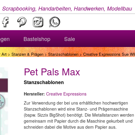
, Scrapbooking, Handarbeiten, Handwerken, Modellbau
ngen
Bastelshop
Sale
 Art
>
Stanzen & Prägen
>
Stanzschablonen
> Creative Expressions Sue Wil
Pet Pals Max
Stanzschablonen
Hersteller:
Creative Expressions
Zur Verwendung der bei uns erhältlichen hochwertigen
Stanzschablonen wird eine Stanz- und Prägemaschine
(bspw. Sizzix BigShot) benötigt. Die Metallstanzen werden
gemeinsam mit Papier durch die Maschine gekurbelt und
schneiden dabei die Motive aus dem Papier aus.