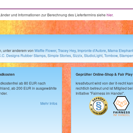
e Länder und Informationen zur Berechnung des Liefertermins siehe
hier
.
en, unter anderem von
Waffle Flower
,
Tracey Hey
,
Impronte d'Autore
,
Mama Elephan
C.C. Designs Rubber Stamps
,
Simple Stories
,
Sizzix
,
StudioLight
,
Tombow
,
Stamper
ndkosten
Geprüfter Online-Shop & Fair Play
dkostenfrei ab 80 EUR nach
kreativbunt wird von der it-recht kan
hland, ab 200 EUR in ausgewählte
rechtlich betreut und ist Mitglied bei
der.
Initiative "Fairness im Handel".
Mehr Infos