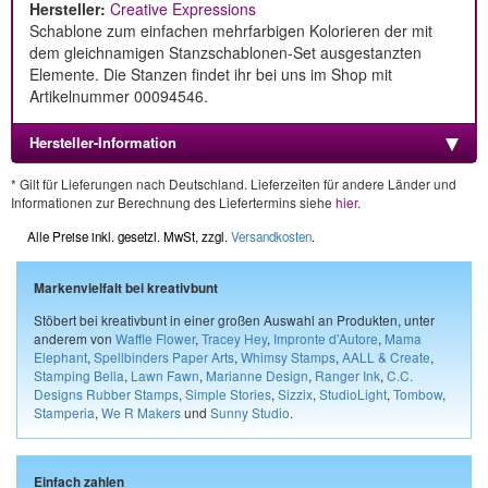
Hersteller:
Creative Expressions
Schablone zum einfachen mehrfarbigen Kolorieren der mit
dem gleichnamigen Stanzschablonen-Set ausgestanzten
Elemente. Die Stanzen findet ihr bei uns im Shop mit
Artikelnummer 00094546.
Hersteller-Information
* Gilt für Lieferungen nach Deutschland. Lieferzeiten für andere Länder und
Informationen zur Berechnung des Liefertermins siehe
hier
.
Alle Preise inkl. gesetzl. MwSt, zzgl.
Versandkosten
.
Markenvielfalt bei kreativbunt
Stöbert bei kreativbunt in einer großen Auswahl an Produkten, unter
anderem von
Waffle Flower
,
Tracey Hey
,
Impronte d'Autore
,
Mama
Elephant
,
Spellbinders Paper Arts
,
Whimsy Stamps
,
AALL & Create
,
Stamping Bella
,
Lawn Fawn
,
Marianne Design
,
Ranger Ink
,
C.C.
Designs Rubber Stamps
,
Simple Stories
,
Sizzix
,
StudioLight
,
Tombow
,
Stamperia
,
We R Makers
und
Sunny Studio
.
Einfach zahlen