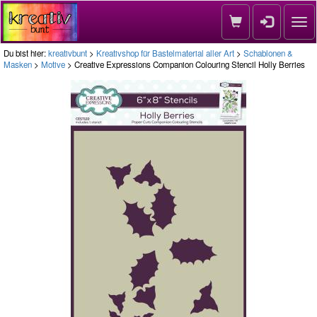
Nav
Du bist hier:
kreativbunt
>
Kreativshop für Bastelmaterial aller Art
>
Schablonen &
Masken
>
Motive
> Creative Expressions Companion Colouring Stencil Holly Berries