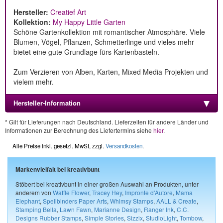
Hersteller:
Creatief Art
Kollektion:
My Happy Little Garten
Schöne Gartenkollektion mit romantischer Atmosphäre. Viele
Blumen, Vögel, Pflanzen, Schmetterlinge und vieles mehr
bietet eine gute Grundlage fürs Kartenbasteln.
Zum Verzieren von Alben, Karten, Mixed Media Projekten und
vielem mehr.
Hersteller-Information
* Gilt für Lieferungen nach Deutschland. Lieferzeiten für andere Länder und
Informationen zur Berechnung des Liefertermins siehe
hier
.
Alle Preise inkl. gesetzl. MwSt, zzgl.
Versandkosten
.
Markenvielfalt bei kreativbunt
Stöbert bei kreativbunt in einer großen Auswahl an Produkten, unter
anderem von
Waffle Flower
,
Tracey Hey
,
Impronte d'Autore
,
Mama
Elephant
,
Spellbinders Paper Arts
,
Whimsy Stamps
,
AALL & Create
,
Stamping Bella
,
Lawn Fawn
,
Marianne Design
,
Ranger Ink
,
C.C.
Designs Rubber Stamps
,
Simple Stories
,
Sizzix
,
StudioLight
,
Tombow
,