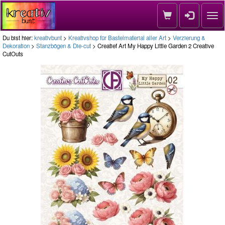
Nav
Du bist hier:
kreativbunt
>
Kreativshop für Bastelmaterial aller Art
>
Verzierung &
Dekoration
>
Stanzbögen & Die-cut
> Creatief Art My Happy Little Garden 2 Creative
CutOuts