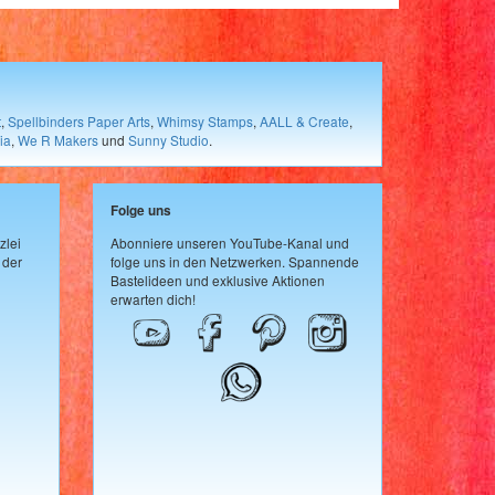
t
,
Spellbinders Paper Arts
,
Whimsy Stamps
,
AALL & Create
,
ia
,
We R Makers
und
Sunny Studio
.
Folge uns
zlei
Abonniere unseren YouTube-Kanal und
 der
folge uns in den Netzwerken. Spannende
Bastelideen und exklusive Aktionen
erwarten dich!