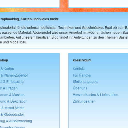
crapbooking, Karten und vieles mehr
elmaterial für die unterschiedlichsten Techniken und Geschmäcker. Egal ob zum Ba
as passende Material. Abgerundet wird unser Angebot mit wöchentlichen neuen Bast
nbieten. Auf unserem kreativen Blog findet ihr Anleitungen zu den Themen Bastel
n und Modellbau.
lshop
kreativbunt
 & Karton
Kontakt
 & Planer-Zubehör
Für Händler
el & Embossing
Stellenangebote
n & Prägen
Über uns
lonen & Masken
Versandkosten & Lieferzeiten
rung & Dekoration
Zahlungsarten
 & Mixed Media
 & Klebebänder
eug & Aufbewahrung
 Adventskalender