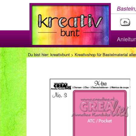
Basteln
Anleitu
Du bist hier:
kreativbunt
>
Kreativshop für Bastelmaterial aller