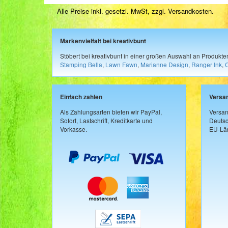
Alle Preise inkl. gesetzl. MwSt, zzgl.
Versandkosten
.
Markenvielfalt bei kreativbunt
Stöbert bei kreativbunt in einer großen Auswahl an Produkt
Stamping Bella
,
Lawn Fawn
,
Marianne Design
,
Ranger Ink
,
Einfach zahlen
Versa
Als Zahlungsarten bieten wir PayPal,
Versan
Sofort, Lastschrift, Kreditkarte und
Deutsc
Vorkasse.
EU-Län