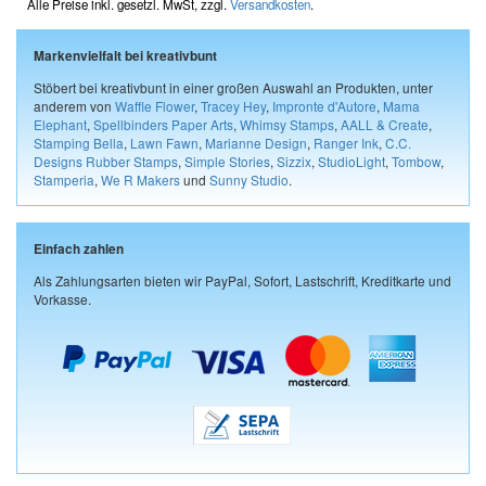
Alle Preise inkl. gesetzl. MwSt, zzgl.
Versandkosten
.
Markenvielfalt bei kreativbunt
Stöbert bei kreativbunt in einer großen Auswahl an Produkten, unter
anderem von
Waffle Flower
,
Tracey Hey
,
Impronte d'Autore
,
Mama
Elephant
,
Spellbinders Paper Arts
,
Whimsy Stamps
,
AALL & Create
,
Stamping Bella
,
Lawn Fawn
,
Marianne Design
,
Ranger Ink
,
C.C.
Designs Rubber Stamps
,
Simple Stories
,
Sizzix
,
StudioLight
,
Tombow
,
Stamperia
,
We R Makers
und
Sunny Studio
.
Einfach zahlen
Als Zahlungsarten bieten wir PayPal, Sofort, Lastschrift, Kreditkarte und
Vorkasse.