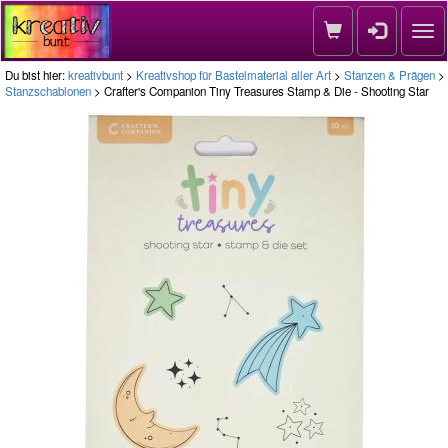
Nav
Du bist hier:
kreativbunt
>
Kreativshop für Bastelmaterial aller Art
>
Stanzen & Prägen
>
Stanzschablonen
> Crafter's Companion Tiny Treasures Stamp & Die - Shooting Star