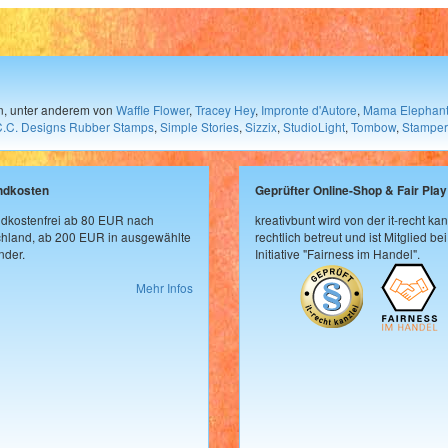
en, unter anderem von
Waffle Flower
,
Tracey Hey
,
Impronte d'Autore
,
Mama Elephan
C.C. Designs Rubber Stamps
,
Simple Stories
,
Sizzix
,
StudioLight
,
Tombow
,
Stamper
ndkosten
Geprüfter Online-Shop & Fair Play
dkostenfrei ab 80 EUR nach
kreativbunt wird von der it-recht kan
hland, ab 200 EUR in ausgewählte
rechtlich betreut und ist Mitglied bei
der.
Initiative "Fairness im Handel".
Mehr Infos