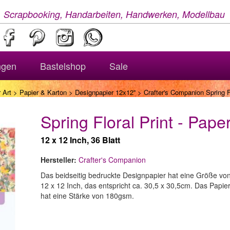
, Scrapbooking, Handarbeiten, Handwerken, Modellbau
ngen
Bastelshop
Sale
 Art
>
Papier & Karton
>
Designpapier 12x12''
> Crafter's Companion Spring Fl
Spring Floral Print - Pape
12 x 12 Inch, 36 Blatt
Hersteller:
Crafter's Companion
Das beidseitig bedruckte Designpapier hat eine Größe vo
12 x 12 Inch, das entspricht ca. 30,5 x 30,5cm. Das Papie
hat eine Stärke von 180gsm.