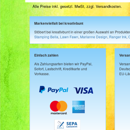
Alle Preise inkl. gesetzl. MwSt, zzgl.
Versandkosten
.
Markenvielfalt bei kreativbunt
Stöbert bei kreativbunt in einer großen Auswahl an Produkt
Stamping Bella
,
Lawn Fawn
,
Marianne Design
,
Ranger Ink
,
Einfach zahlen
Versa
Als Zahlungsarten bieten wir PayPal,
Versan
Sofort, Lastschrift, Kreditkarte und
Deutsc
Vorkasse.
EU-Län