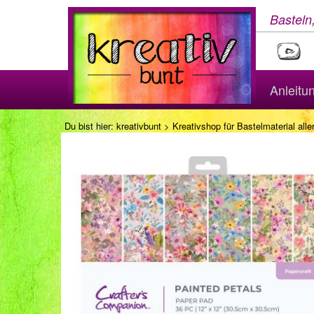
Basteln
Anleitu
Du bist hier:
kreativbunt
>
Kreativshop für Bastelmaterial aller