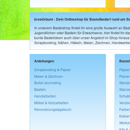
kreativbunt - Dein Onlineshop für Bastelbedarf rund um S
In unserem Bastelshop findet ihr eine große Auswahl an Bast
Jugendlichen oder Basteln für Erwachsene, hier findet ihr d
bunte Bastelideen auch über unser Angebot im Shop hinaus a
Scrapbooking, Nähen, Häkeln, Malen, Zeichnen, Handwerke
Anleitungen
Baste
Scrapbooking & Papier
Papier
Malen & Zeichnen
Planer
Bullet Journaling
Stemp
Basteln
Stanze
Handarbeiten
Schab
Möbel & Holzarbeiten
Verzie
Renovierungstagebuch
Farben
Kleber
Werkz
Kits &