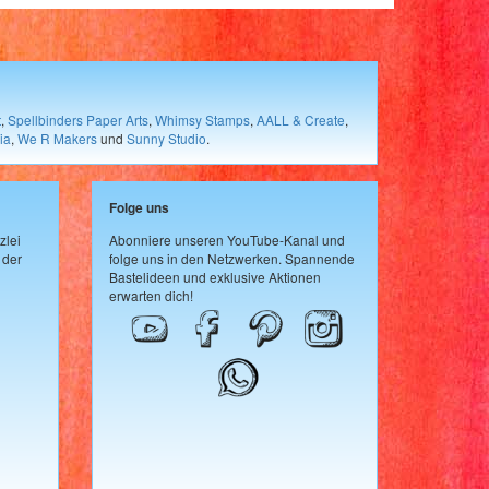
t
,
Spellbinders Paper Arts
,
Whimsy Stamps
,
AALL & Create
,
ia
,
We R Makers
und
Sunny Studio
.
Folge uns
zlei
Abonniere unseren YouTube-Kanal und
 der
folge uns in den Netzwerken. Spannende
Bastelideen und exklusive Aktionen
erwarten dich!