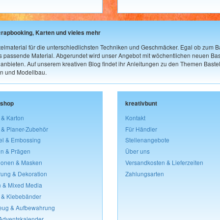
crapbooking, Karten und vieles mehr
elmaterial für die unterschiedlichsten Techniken und Geschmäcker. Egal ob zum Ba
as passende Material. Abgerundet wird unser Angebot mit wöchentlichen neuen Bast
nbieten. Auf unserem kreativen Blog findet ihr Anleitungen zu den Themen Bastel
n und Modellbau.
lshop
kreativbunt
 & Karton
Kontakt
 & Planer-Zubehör
Für Händler
el & Embossing
Stellenangebote
n & Prägen
Über uns
lonen & Masken
Versandkosten & Lieferzeiten
rung & Dekoration
Zahlungsarten
 & Mixed Media
 & Klebebänder
eug & Aufbewahrung
 Adventskalender