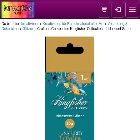
Nav
Du bist hier:
kreativbunt
>
Kreativshop für Bastelmaterial aller Art
>
Verzierung &
Dekoration
>
Glitzer
> Crafter's Companion Kingfisher Collection - Iridescent Glitter