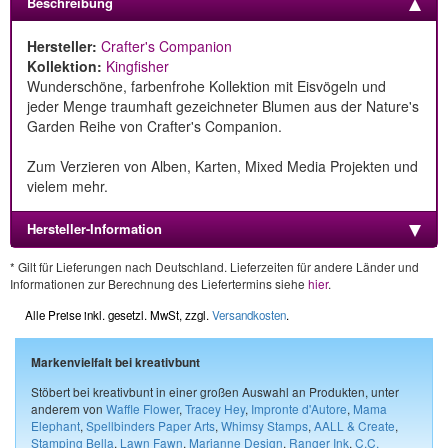
Beschreibung
Hersteller:
Crafter's Companion
Kollektion:
Kingfisher
Wunderschöne, farbenfrohe Kollektion mit Eisvögeln und
jeder Menge traumhaft gezeichneter Blumen aus der Nature's
Garden Reihe von Crafter's Companion.
Zum Verzieren von Alben, Karten, Mixed Media Projekten und
vielem mehr.
Hersteller-Information
* Gilt für Lieferungen nach Deutschland. Lieferzeiten für andere Länder und
Informationen zur Berechnung des Liefertermins siehe
hier
.
Alle Preise inkl. gesetzl. MwSt, zzgl.
Versandkosten
.
Markenvielfalt bei kreativbunt
Stöbert bei kreativbunt in einer großen Auswahl an Produkten, unter
anderem von
Waffle Flower
,
Tracey Hey
,
Impronte d'Autore
,
Mama
Elephant
,
Spellbinders Paper Arts
,
Whimsy Stamps
,
AALL & Create
,
Stamping Bella
,
Lawn Fawn
,
Marianne Design
,
Ranger Ink
,
C.C.