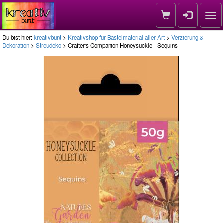
Nav
Du bist hier:
kreativbunt
>
Kreativshop für Bastelmaterial aller Art
>
Verzierung &
Dekoration
>
Streudeko
> Crafter's Companion Honeysuckle - Sequins