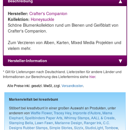
Beschreibung
Hersteller:
Crafter's Companion
Kollektion:
Honeysuckle
Schöne Blumenkollektion rund um Bienen und Geißblatt von
Crafter's Companion.
Zum Verzieren von Alben, Karten, Mixed Media Projekten und
vielem mehr.
Hersteller-Information
* Gilt für Lieferungen nach Deutschland. Lieferzeiten für andere Länder und
Informationen zur Berechnung des Liefertermins siehe
hier
.
Alle Preise inkl. gesetzl. MwSt, zzgl.
Versandkosten
.
Markenvielfalt bei kreativbunt
Stöbert bei kreativbunt in einer großen Auswahl an Produkten, unter
anderem von
Waffle Flower
,
Tracey Hey
,
Impronte d'Autore
,
Mama
Elephant
,
Spellbinders Paper Arts
,
Whimsy Stamps
,
AALL & Create
,
Stamping Bella
,
Lawn Fawn
,
Marianne Design
,
Ranger Ink
,
C.C.
Designs Rubber Stamps
,
Simple Stories
,
Sizzix
,
StudioLight
,
Tombow
,