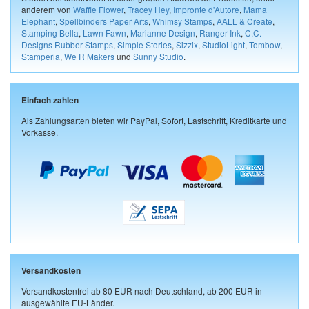
anderem von
Waffle Flower
,
Tracey Hey
,
Impronte d'Autore
,
Mama
Elephant
,
Spellbinders Paper Arts
,
Whimsy Stamps
,
AALL & Create
,
Stamping Bella
,
Lawn Fawn
,
Marianne Design
,
Ranger Ink
,
C.C.
Designs Rubber Stamps
,
Simple Stories
,
Sizzix
,
StudioLight
,
Tombow
,
Stamperia
,
We R Makers
und
Sunny Studio
.
Einfach zahlen
Als Zahlungsarten bieten wir PayPal, Sofort, Lastschrift, Kreditkarte und
Vorkasse.
Versandkosten
Versandkostenfrei ab 80 EUR nach Deutschland, ab 200 EUR in
ausgewählte EU-Länder.