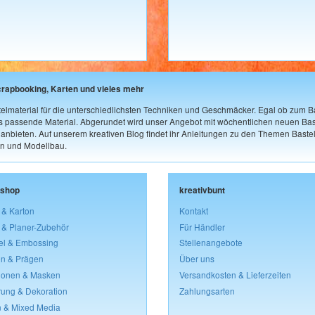
crapbooking, Karten und vieles mehr
elmaterial für die unterschiedlichsten Techniken und Geschmäcker. Egal ob zum Ba
as passende Material. Abgerundet wird unser Angebot mit wöchentlichen neuen Bast
nbieten. Auf unserem kreativen Blog findet ihr Anleitungen zu den Themen Bastel
n und Modellbau.
lshop
kreativbunt
 & Karton
Kontakt
 & Planer-Zubehör
Für Händler
el & Embossing
Stellenangebote
n & Prägen
Über uns
lonen & Masken
Versandkosten & Lieferzeiten
rung & Dekoration
Zahlungsarten
 & Mixed Media