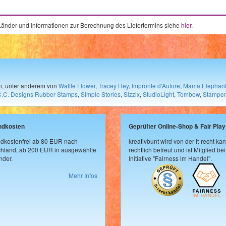
e Länder und Informationen zur Berechnung des Liefertermins siehe
hier
.
en, unter anderem von
Waffle Flower
,
Tracey Hey
,
Impronte d'Autore
,
Mama Elephan
C.C. Designs Rubber Stamps
,
Simple Stories
,
Sizzix
,
StudioLight
,
Tombow
,
Stamper
ndkosten
Geprüfter Online-Shop & Fair Play
dkostenfrei ab 80 EUR nach
kreativbunt wird von der it-recht kan
hland, ab 200 EUR in ausgewählte
rechtlich betreut und ist Mitglied bei
der.
Initiative "Fairness im Handel".
Mehr Infos