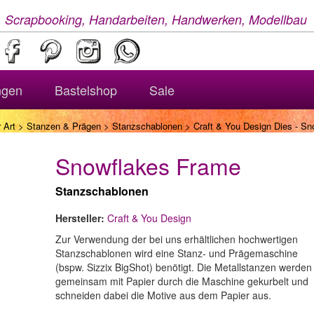
, Scrapbooking, Handarbeiten, Handwerken, Modellbau
ngen
Bastelshop
Sale
 Art
>
Stanzen & Prägen
>
Stanzschablonen
> Craft & You Design Dies - S
Snowflakes Frame
Stanzschablonen
Hersteller:
Craft & You Design
Zur Verwendung der bei uns erhältlichen hochwertigen
Stanzschablonen wird eine Stanz- und Prägemaschine
(bspw. Sizzix BigShot) benötigt. Die Metallstanzen werden
gemeinsam mit Papier durch die Maschine gekurbelt und
schneiden dabei die Motive aus dem Papier aus.