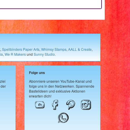
t
,
Spellbinders Paper Arts
,
Whimsy Stamps
,
AALL & Create
,
ia
,
We R Makers
und
Sunny Studio
.
Folge uns
zlei
Abonniere unseren YouTube-Kanal und
 der
folge uns in den Netzwerken. Spannende
Bastelideen und exklusive Aktionen
erwarten dich!