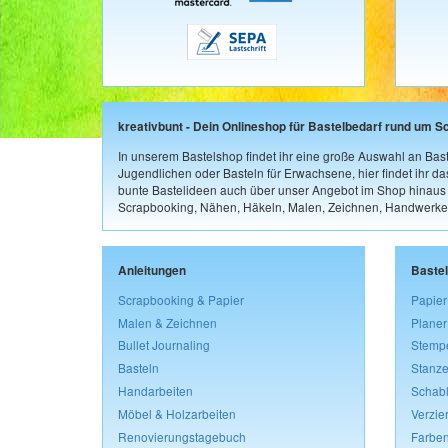
kreativbunt - Dein Onlineshop für Bastelbedarf rund um S
In unserem Bastelshop findet ihr eine große Auswahl an Bast
Jugendlichen oder Basteln für Erwachsene, hier findet ihr d
bunte Bastelideen auch über unser Angebot im Shop hinaus a
Scrapbooking, Nähen, Häkeln, Malen, Zeichnen, Handwerke
Anleitungen
Baste
Scrapbooking & Papier
Papier
Malen & Zeichnen
Planer
Bullet Journaling
Stemp
Basteln
Stanze
Handarbeiten
Schab
Möbel & Holzarbeiten
Verzie
Renovierungstagebuch
Farben