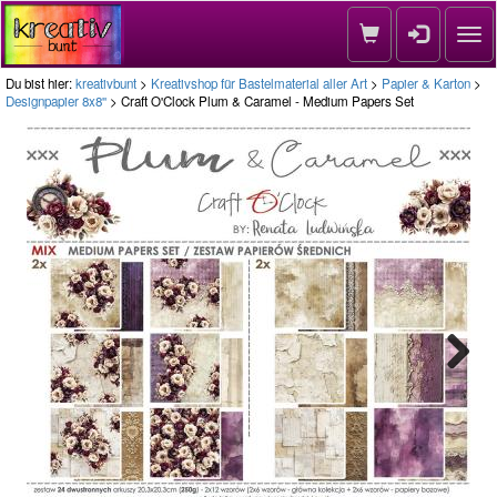
Nav
Du bist hier:
kreativbunt
>
Kreativshop für Bastelmaterial aller Art
>
Papier & Karton
>
Designpapier 8x8''
> Craft O'Clock Plum & Caramel - Medium Papers Set
Next