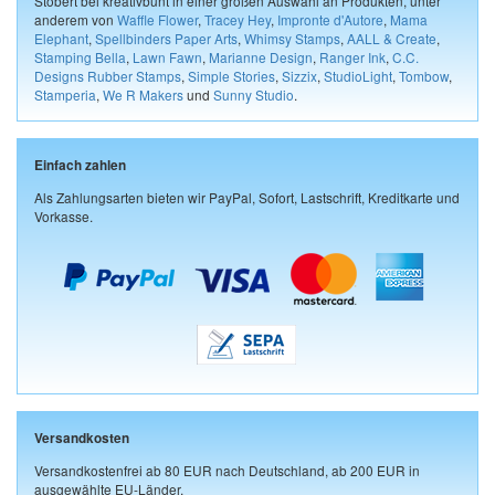
Stöbert bei kreativbunt in einer großen Auswahl an Produkten, unter
anderem von
Waffle Flower
,
Tracey Hey
,
Impronte d'Autore
,
Mama
Elephant
,
Spellbinders Paper Arts
,
Whimsy Stamps
,
AALL & Create
,
Stamping Bella
,
Lawn Fawn
,
Marianne Design
,
Ranger Ink
,
C.C.
Designs Rubber Stamps
,
Simple Stories
,
Sizzix
,
StudioLight
,
Tombow
,
Stamperia
,
We R Makers
und
Sunny Studio
.
Einfach zahlen
Als Zahlungsarten bieten wir PayPal, Sofort, Lastschrift, Kreditkarte und
Vorkasse.
Versandkosten
Versandkostenfrei ab 80 EUR nach Deutschland, ab 200 EUR in
ausgewählte EU-Länder.