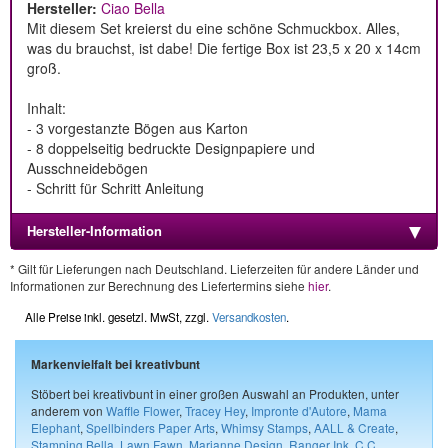
Hersteller:
Ciao Bella
Mit diesem Set kreierst du eine schöne Schmuckbox. Alles,
was du brauchst, ist dabe! Die fertige Box ist 23,5 x 20 x 14cm
groß.
Inhalt:
- 3 vorgestanzte Bögen aus Karton
- 8 doppelseitig bedruckte Designpapiere und
Ausschneidebögen
- Schritt für Schritt Anleitung
Hersteller-Information
* Gilt für Lieferungen nach Deutschland. Lieferzeiten für andere Länder und
Informationen zur Berechnung des Liefertermins siehe
hier
.
Alle Preise inkl. gesetzl. MwSt, zzgl.
Versandkosten
.
Markenvielfalt bei kreativbunt
Stöbert bei kreativbunt in einer großen Auswahl an Produkten, unter
anderem von
Waffle Flower
,
Tracey Hey
,
Impronte d'Autore
,
Mama
Elephant
,
Spellbinders Paper Arts
,
Whimsy Stamps
,
AALL & Create
,
Stamping Bella
,
Lawn Fawn
,
Marianne Design
,
Ranger Ink
,
C.C.