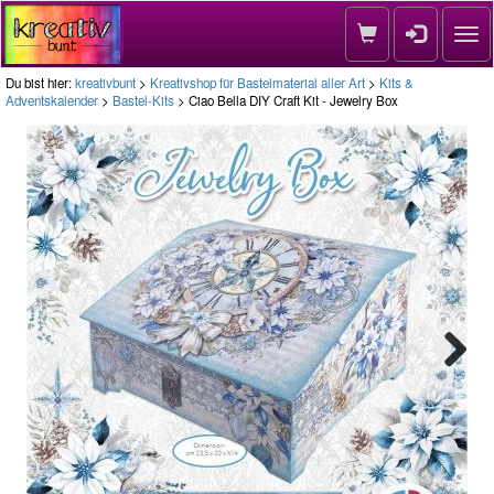
Nav
Du bist hier:
kreativbunt
>
Kreativshop für Bastelmaterial aller Art
>
Kits &
Adventskalender
>
Bastel-Kits
> Ciao Bella DIY Craft Kit - Jewelry Box
Next