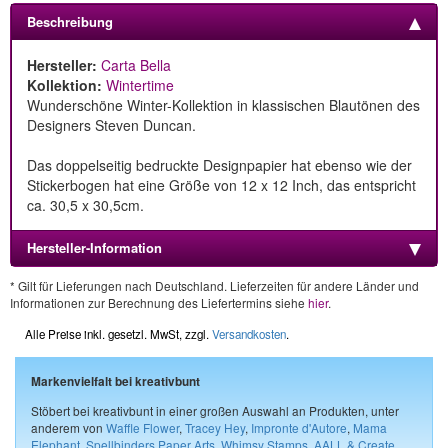
Beschreibung
Hersteller:
Carta Bella
Kollektion:
Wintertime
Wunderschöne Winter-Kollektion in klassischen Blautönen des
Designers Steven Duncan.
Das doppelseitig bedruckte Designpapier hat ebenso wie der
Stickerbogen hat eine Größe von 12 x 12 Inch, das entspricht
ca. 30,5 x 30,5cm.
Hersteller-Information
* Gilt für Lieferungen nach Deutschland. Lieferzeiten für andere Länder und
Informationen zur Berechnung des Liefertermins siehe
hier
.
Alle Preise inkl. gesetzl. MwSt, zzgl.
Versandkosten
.
Markenvielfalt bei kreativbunt
Stöbert bei kreativbunt in einer großen Auswahl an Produkten, unter
anderem von
Waffle Flower
,
Tracey Hey
,
Impronte d'Autore
,
Mama
Elephant
,
Spellbinders Paper Arts
,
Whimsy Stamps
,
AALL & Create
,