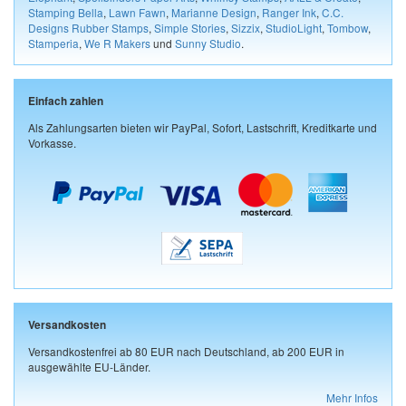
Stamping Bella
,
Lawn Fawn
,
Marianne Design
,
Ranger Ink
,
C.C.
Designs Rubber Stamps
,
Simple Stories
,
Sizzix
,
StudioLight
,
Tombow
,
Stamperia
,
We R Makers
und
Sunny Studio
.
Einfach zahlen
Als Zahlungsarten bieten wir PayPal, Sofort, Lastschrift, Kreditkarte und
Vorkasse.
Versandkosten
Versandkostenfrei ab 80 EUR nach Deutschland, ab 200 EUR in
ausgewählte EU-Länder.
Mehr Infos