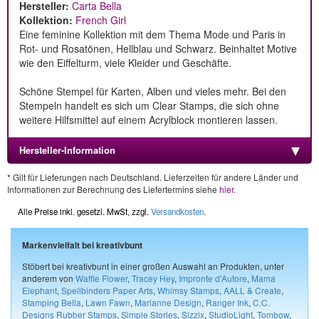
Hersteller:
Carta Bella
Kollektion:
French Girl
Eine feminine Kollektion mit dem Thema Mode und Paris in
Rot- und Rosatönen, Hellblau und Schwarz. Beinhaltet Motive
wie den Eiffelturm, viele Kleider und Geschäfte.
Schöne Stempel für Karten, Alben und vieles mehr. Bei den
Stempeln handelt es sich um Clear Stamps, die sich ohne
weitere Hilfsmittel auf einem Acrylblock montieren lassen.
Hersteller-Information
* Gilt für Lieferungen nach Deutschland. Lieferzeiten für andere Länder und
Informationen zur Berechnung des Liefertermins siehe
hier
.
Alle Preise inkl. gesetzl. MwSt, zzgl.
Versandkosten
.
Markenvielfalt bei kreativbunt
Stöbert bei kreativbunt in einer großen Auswahl an Produkten, unter
anderem von
Waffle Flower
,
Tracey Hey
,
Impronte d'Autore
,
Mama
Elephant
,
Spellbinders Paper Arts
,
Whimsy Stamps
,
AALL & Create
,
Stamping Bella
,
Lawn Fawn
,
Marianne Design
,
Ranger Ink
,
C.C.
Designs Rubber Stamps
,
Simple Stories
,
Sizzix
,
StudioLight
,
Tombow
,