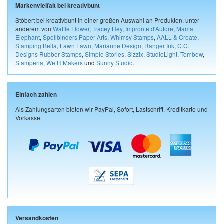
Markenvielfalt bei kreativbunt
Stöbert bei kreativbunt in einer großen Auswahl an Produkten, unter
anderem von
Waffle Flower
,
Tracey Hey
,
Impronte d'Autore
,
Mama
Elephant
,
Spellbinders Paper Arts
,
Whimsy Stamps
,
AALL & Create
,
Stamping Bella
,
Lawn Fawn
,
Marianne Design
,
Ranger Ink
,
C.C.
Designs Rubber Stamps
,
Simple Stories
,
Sizzix
,
StudioLight
,
Tombow
,
Stamperia
,
We R Makers
und
Sunny Studio
.
Einfach zahlen
Als Zahlungsarten bieten wir PayPal, Sofort, Lastschrift, Kreditkarte und
Vorkasse.
Versandkosten