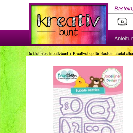
Basteln
Anleitu
Du bist hier:
kreativbunt
>
Kreativshop für Bastelmaterial aller