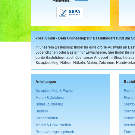
kreativbunt - Dein Onlineshop für Bastelbedarf rund um S
In unserem Bastelshop findet ihr eine große Auswahl an Bast
Jugendlichen oder Basteln für Erwachsene, hier findet ihr d
bunte Bastelideen auch über unser Angebot im Shop hinaus a
Scrapbooking, Nähen, Häkeln, Malen, Zeichnen, Handwerke
Anleitungen
Baste
Scrapbooking & Papier
Papier
Malen & Zeichnen
Planer
Bullet Journaling
Stemp
Basteln
Stanze
Handarbeiten
Schab
Möbel & Holzarbeiten
Verzie
Renovierungstagebuch
Farben