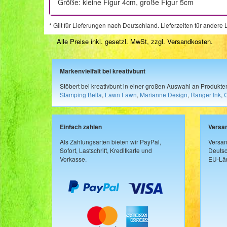
Größe: kleine Figur 4cm, große Figur 5cm
* Gilt für Lieferungen nach Deutschland. Lieferzeiten für ander
Alle Preise inkl. gesetzl. MwSt, zzgl.
Versandkosten
.
Markenvielfalt bei kreativbunt
Stöbert bei kreativbunt in einer großen Auswahl an Produkt
Stamping Bella
,
Lawn Fawn
,
Marianne Design
,
Ranger Ink
,
Einfach zahlen
Versa
Als Zahlungsarten bieten wir PayPal,
Versan
Sofort, Lastschrift, Kreditkarte und
Deutsc
Vorkasse.
EU-Län