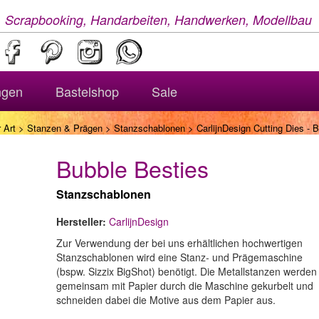
, Scrapbooking, Handarbeiten, Handwerken, Modellbau
ngen
Bastelshop
Sale
 Art
>
Stanzen & Prägen
>
Stanzschablonen
> CarlijnDesign Cutting Dies - 
Bubble Besties
Stanzschablonen
Hersteller:
CarlijnDesign
Zur Verwendung der bei uns erhältlichen hochwertigen
Stanzschablonen wird eine Stanz- und Prägemaschine
(bspw. Sizzix BigShot) benötigt. Die Metallstanzen werden
gemeinsam mit Papier durch die Maschine gekurbelt und
schneiden dabei die Motive aus dem Papier aus.