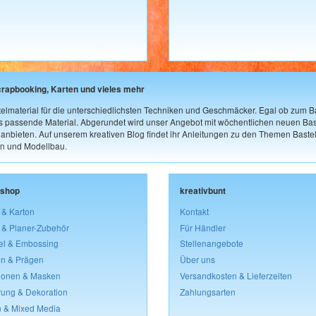
crapbooking, Karten und vieles mehr
elmaterial für die unterschiedlichsten Techniken und Geschmäcker. Egal ob zum Ba
as passende Material. Abgerundet wird unser Angebot mit wöchentlichen neuen Bast
nbieten. Auf unserem kreativen Blog findet ihr Anleitungen zu den Themen Bastel
n und Modellbau.
lshop
kreativbunt
 & Karton
Kontakt
 & Planer-Zubehör
Für Händler
el & Embossing
Stellenangebote
n & Prägen
Über uns
lonen & Masken
Versandkosten & Lieferzeiten
rung & Dekoration
Zahlungsarten
 & Mixed Media