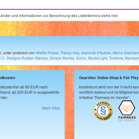
e Länder und Informationen zur Berechnung des Liefertermins siehe
hier
.
en, unter anderem von
Waffle Flower
,
Tracey Hey
,
Impronte d'Autore
,
Mama Elephan
C.C. Designs Rubber Stamps
,
Simple Stories
,
Sizzix
,
StudioLight
,
Tombow
,
Stamper
ndkosten
Geprüfter Online-Shop & Fair Play
dkostenfrei ab 80 EUR nach
kreativbunt wird von der it-recht kan
hland, ab 200 EUR in ausgewählte
rechtlich betreut und ist Mitglied bei
der.
Initiative "Fairness im Handel".
Mehr Infos