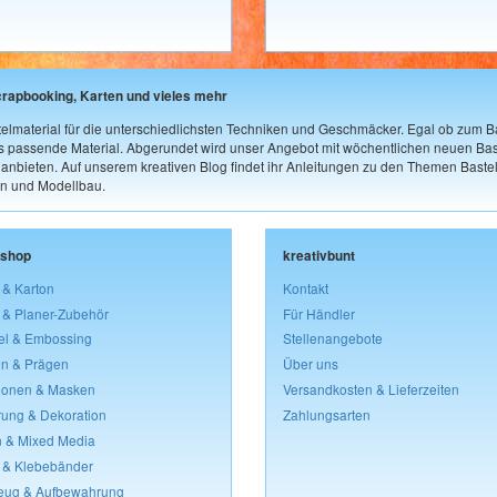
crapbooking, Karten und vieles mehr
elmaterial für die unterschiedlichsten Techniken und Geschmäcker. Egal ob zum Ba
as passende Material. Abgerundet wird unser Angebot mit wöchentlichen neuen Bast
nbieten. Auf unserem kreativen Blog findet ihr Anleitungen zu den Themen Bastel
n und Modellbau.
lshop
kreativbunt
 & Karton
Kontakt
 & Planer-Zubehör
Für Händler
el & Embossing
Stellenangebote
n & Prägen
Über uns
lonen & Masken
Versandkosten & Lieferzeiten
rung & Dekoration
Zahlungsarten
 & Mixed Media
 & Klebebänder
eug & Aufbewahrung