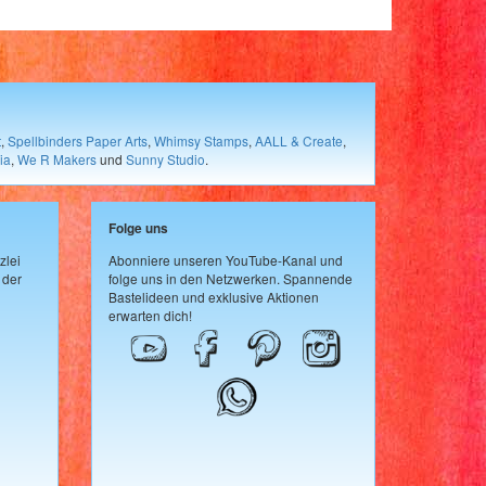
t
,
Spellbinders Paper Arts
,
Whimsy Stamps
,
AALL & Create
,
ia
,
We R Makers
und
Sunny Studio
.
Folge uns
zlei
Abonniere unseren YouTube-Kanal und
 der
folge uns in den Netzwerken. Spannende
Bastelideen und exklusive Aktionen
erwarten dich!