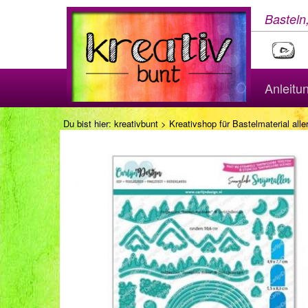
Basteln
Anleitu
Du bist hier:
kreativbunt
>
Kreativshop für Bastelmaterial aller