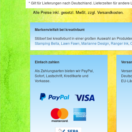
* Gilt für Lieferungen nach Deutschland. Lieferzeiten für ander
Alle Preise inkl. gesetzl. MwSt, zzgl.
Versandkosten
.
Markenvielfalt bei kreativbunt
Stöbert bei kreativbunt in einer großen Auswahl an Produkt
Stamping Bella
,
Lawn Fawn
,
Marianne Design
,
Ranger Ink
,
Einfach zahlen
Versa
Als Zahlungsarten bieten wir PayPal,
Versan
Sofort, Lastschrift, Kreditkarte und
Deutsc
Vorkasse.
EU-Län