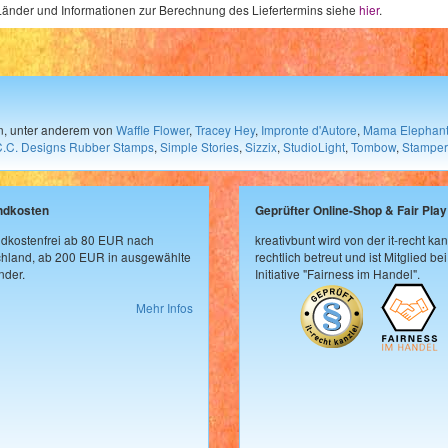
e Länder und Informationen zur Berechnung des Liefertermins siehe
hier
.
en, unter anderem von
Waffle Flower
,
Tracey Hey
,
Impronte d'Autore
,
Mama Elephan
C.C. Designs Rubber Stamps
,
Simple Stories
,
Sizzix
,
StudioLight
,
Tombow
,
Stamper
ndkosten
Geprüfter Online-Shop & Fair Play
dkostenfrei ab 80 EUR nach
kreativbunt wird von der it-recht kan
hland, ab 200 EUR in ausgewählte
rechtlich betreut und ist Mitglied bei
der.
Initiative "Fairness im Handel".
Mehr Infos