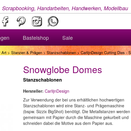
, Scrapbooking, Handarbeiten, Handwerken, Modellbau
ngen
Bastelshop
Sale
 Art
>
Stanzen & Prägen
>
Stanzschablonen
> CarlijnDesign Cutting Dies -
Snowglobe Domes
Stanzschablonen
Hersteller:
CarlijnDesign
Zur Verwendung der bei uns erhältlichen hochwertigen
Stanzschablonen wird eine Stanz- und Prägemaschine
(bspw. Sizzix BigShot) benötigt. Die Metallstanzen werden
gemeinsam mit Papier durch die Maschine gekurbelt und
schneiden dabei die Motive aus dem Papier aus.