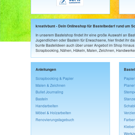
kreativbunt - Dein Onlineshop für Bastelbedarf rund um S
In unserem Bastelshop findet ihr eine große Auswahl an Bast
Jugendlichen oder Basteln für Erwachsene, hier findet ihr d
bunte Bastelideen auch über unser Angebot im Shop hinaus a
Scrapbooking, Nähen, Häkeln, Malen, Zeichnen, Handwerke
Anleitungen
Baste
Scrapbooking & Papier
Papier
Malen & Zeichnen
Planer
Bullet Journaling
Stemp
Basteln
Stanze
Handarbeiten
Schab
Möbel & Holzarbeiten
Verzie
Renovierungstagebuch
Farben
Kleber
Werkz