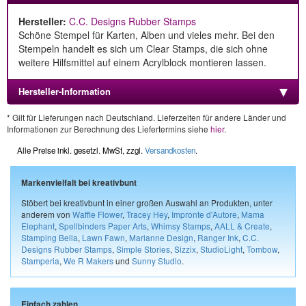
Hersteller:
C.C. Designs Rubber Stamps
Schöne Stempel für Karten, Alben und vieles mehr. Bei den
Stempeln handelt es sich um Clear Stamps, die sich ohne
weitere Hilfsmittel auf einem Acrylblock montieren lassen.
Hersteller-Information
* Gilt für Lieferungen nach Deutschland. Lieferzeiten für andere Länder und
Informationen zur Berechnung des Liefertermins siehe
hier
.
Alle Preise inkl. gesetzl. MwSt, zzgl.
Versandkosten
.
Markenvielfalt bei kreativbunt
Stöbert bei kreativbunt in einer großen Auswahl an Produkten, unter
anderem von
Waffle Flower
,
Tracey Hey
,
Impronte d'Autore
,
Mama
Elephant
,
Spellbinders Paper Arts
,
Whimsy Stamps
,
AALL & Create
,
Stamping Bella
,
Lawn Fawn
,
Marianne Design
,
Ranger Ink
,
C.C.
Designs Rubber Stamps
,
Simple Stories
,
Sizzix
,
StudioLight
,
Tombow
,
Stamperia
,
We R Makers
und
Sunny Studio
.
Einfach zahlen