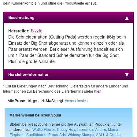
dein Kundenkonto ein und öffne die Produktseite erneut.
Beschreibung
Hersteller:
Sizzix
Die Schneidematten (Cutting Pads) werden regelmäßig beim
Einsatz der Big Shot abgenutzt und können einzeln oder als
Paar ersetzt werden. Bei dieser Ausführung handelt es sich
um 1 Paar der Standard Schneidematten für die Big Shot
Plus, die große Variante.
Hersteller-Information
* Gilt für Lieferungen nach Deutschland. Lieferzeiten für andere Länder und
Informationen zur Berechnung des Liefertermins siehe
hier
.
Alle Preise inkl. gesetzl. MwSt, zzgl.
Versandkosten
.
Markenvielfalt bei kreativbunt
Stöbert bei kreativbunt in einer großen Auswahl an Produkten, unter
anderem von
Waffle Flower
,
Tracey Hey
,
Impronte d'Autore
,
Mama
Elephant
,
Spellbinders Paper Arts
,
Whimsy Stamps
,
AALL & Create
,