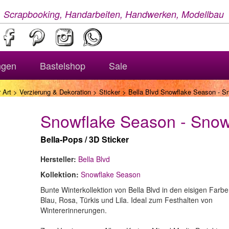
, Scrapbooking, Handarbeiten, Handwerken, Modellbau
ngen
Bastelshop
Sale
 Art
>
Verzierung & Dekoration
>
Sticker
> Bella Blvd Snowflake Season - 
Snowflake Season - Sno
Bella-Pops / 3D Sticker
Hersteller:
Bella Blvd
Kollektion:
Snowflake Season
Bunte Winterkollektion von Bella Blvd in den eisigen Farb
Blau, Rosa, Türkis und Lila. Ideal zum Festhalten von
Wintererinnerungen.