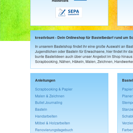
kreativbunt - Dein Onlineshop für Bastelbedarf rund um S
In unserem Bastelshop findet ihr eine große Auswahl an Bast
Jugendlichen oder Basteln für Erwachsene, hier findet ihr d
bunte Bastelideen auch über unser Angebot im Shop hinaus a
Scrapbooking, Nähen, Häkeln, Malen, Zeichnen, Handwerke
Anleitungen
Baste
Scrapbooking & Papier
Papier
Malen & Zeichnen
Planer
Bullet Journaling
Stemp
Basteln
Stanze
Handarbeiten
Schab
Möbel & Holzarbeiten
Verzie
Renovierungstagebuch
Farben