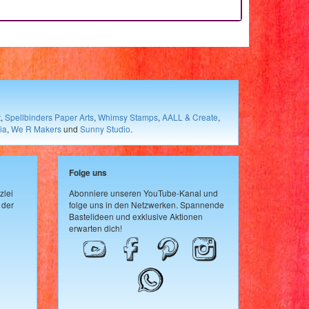
t
,
Spellbinders Paper Arts
,
Whimsy Stamps
,
AALL & Create
,
ia
,
We R Makers
und
Sunny Studio
.
Folge uns
zlei
Abonniere unseren YouTube-Kanal und
 der
folge uns in den Netzwerken. Spannende
Bastelideen und exklusive Aktionen
erwarten dich!