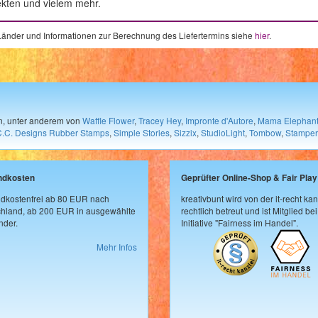
ekten und vielem mehr.
e Länder und Informationen zur Berechnung des Liefertermins siehe
hier
.
en, unter anderem von
Waffle Flower
,
Tracey Hey
,
Impronte d'Autore
,
Mama Elephan
C.C. Designs Rubber Stamps
,
Simple Stories
,
Sizzix
,
StudioLight
,
Tombow
,
Stamper
ndkosten
Geprüfter Online-Shop & Fair Play
dkostenfrei ab 80 EUR nach
kreativbunt wird von der it-recht kan
hland, ab 200 EUR in ausgewählte
rechtlich betreut und ist Mitglied bei
der.
Initiative "Fairness im Handel".
Mehr Infos