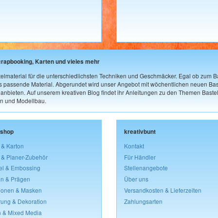
crapbooking, Karten und vieles mehr
elmaterial für die unterschiedlichsten Techniken und Geschmäcker. Egal ob zum Ba
as passende Material. Abgerundet wird unser Angebot mit wöchentlichen neuen Bast
nbieten. Auf unserem kreativen Blog findet ihr Anleitungen zu den Themen Bastel
n und Modellbau.
lshop
kreativbunt
 & Karton
Kontakt
 & Planer-Zubehör
Für Händler
el & Embossing
Stellenangebote
n & Prägen
Über uns
lonen & Masken
Versandkosten & Lieferzeiten
rung & Dekoration
Zahlungsarten
 & Mixed Media