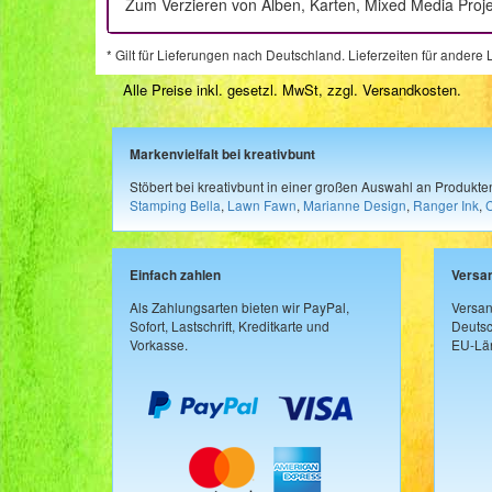
Zum Verzieren von Alben, Karten, Mixed Media Proj
* Gilt für Lieferungen nach Deutschland. Lieferzeiten für ander
Alle Preise inkl. gesetzl. MwSt, zzgl.
Versandkosten
.
Markenvielfalt bei kreativbunt
Stöbert bei kreativbunt in einer großen Auswahl an Produkt
Stamping Bella
,
Lawn Fawn
,
Marianne Design
,
Ranger Ink
,
Einfach zahlen
Versa
Als Zahlungsarten bieten wir PayPal,
Versan
Sofort, Lastschrift, Kreditkarte und
Deutsc
Vorkasse.
EU-Län