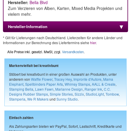
Hersteller:
Bella Blvd
Zum Verzieren von Alben, Karten, Mixed Media Projekten und
vielem mehr.
Hersteller-Information
* Gilt für Lieferungen nach Deutschland. Lieferzeiten für andere Länder und
Informationen zur Berechnung des Liefertermins siehe
hier
.
Alle Preise inkl. gesetzl. MwSt, zzgl.
Versandkosten
.
Markenvielfalt bei kreativbunt
Stöbert bei kreativbunt in einer großen Auswahl an Produkten, unter
anderem von
Waffle Flower
,
Tracey Hey
,
Impronte d'Autore
,
Mama
Elephant
,
Spellbinders Paper Arts
,
Whimsy Stamps
,
AALL & Create
,
Stamping Bella
,
Lawn Fawn
,
Marianne Design
,
Ranger Ink
,
C.C.
Designs Rubber Stamps
,
Simple Stories
,
Sizzix
,
StudioLight
,
Tombow
,
Stamperia
,
We R Makers
und
Sunny Studio
.
Einfach zahlen
Als Zahlungsarten bieten wir PayPal, Sofort, Lastschrift, Kreditkarte und