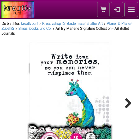
Nav
Du bist hier:
kreativbunt
>
Kreativshop für Bastelmaterial aller Art
>
Planer & Planer-
Zubehör
>
Smashbooks und Co.
> Art By Marlene Signature Collection - A6 Bullet
Journals
Next