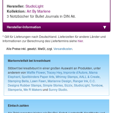
Hersteller:
StudioLight
Kollektion:
Art By Marlene
3 Notizbücher für Bullet Journals in DIN A6.
Hersteller-Information
* Gilt für Lieferungen nach Deutschland. Lieferzeiten für andere Länder und
Informationen zur Berechnung des Liefertermins siehe
hier
.
Alle Preise inkl. gesetzl. MwSt, zzgl.
Versandkosten
.
Markenvielfalt bei kreativbunt
Stöbert bei kreativbunt in einer großen Auswahl an Produkten, unter
anderem von
Waffle Flower
,
Tracey Hey
,
Impronte d'Autore
,
Mama
Elephant
,
Spellbinders Paper Arts
,
Whimsy Stamps
,
AALL & Create
,
Stamping Bella
,
Lawn Fawn
,
Marianne Design
,
Ranger Ink
,
C.C.
Designs Rubber Stamps
,
Simple Stories
,
Sizzix
,
StudioLight
,
Tombow
,
Stamperia
,
We R Makers
und
Sunny Studio
.
Einfach zahlen
Als Zahlungsarten bieten wir PayPal, Sofort, Lastschrift, Kreditkarte und