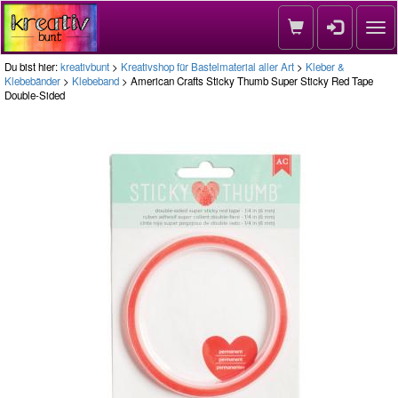
Nav
Du bist hier:
kreativbunt
>
Kreativshop für Bastelmaterial aller Art
>
Kleber &
Klebebänder
>
Klebeband
> American Crafts Sticky Thumb Super Sticky Red Tape
Double-Sided