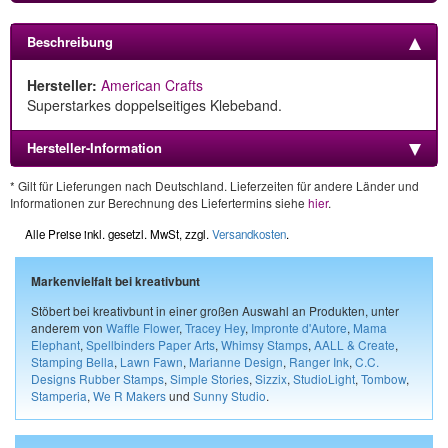
Beschreibung
Hersteller:
American Crafts
Superstarkes doppelseitiges Klebeband.
Hersteller-Information
* Gilt für Lieferungen nach Deutschland. Lieferzeiten für andere Länder und
Informationen zur Berechnung des Liefertermins siehe
hier
.
Alle Preise inkl. gesetzl. MwSt, zzgl.
Versandkosten
.
Markenvielfalt bei kreativbunt
Stöbert bei kreativbunt in einer großen Auswahl an Produkten, unter
anderem von
Waffle Flower
,
Tracey Hey
,
Impronte d'Autore
,
Mama
Elephant
,
Spellbinders Paper Arts
,
Whimsy Stamps
,
AALL & Create
,
Stamping Bella
,
Lawn Fawn
,
Marianne Design
,
Ranger Ink
,
C.C.
Designs Rubber Stamps
,
Simple Stories
,
Sizzix
,
StudioLight
,
Tombow
,
Stamperia
,
We R Makers
und
Sunny Studio
.