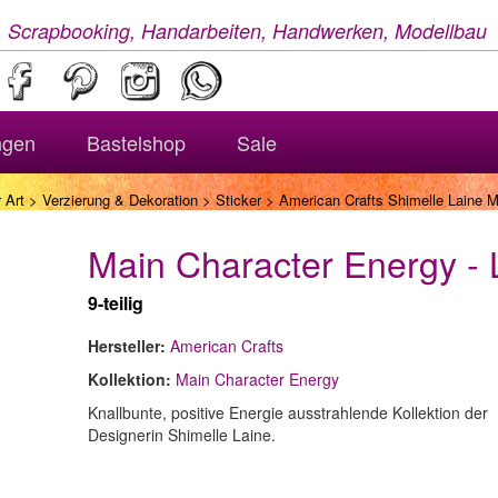
, Scrapbooking, Handarbeiten, Handwerken, Modellbau
ngen
Bastelshop
Sale
 Art
>
Verzierung & Dekoration
>
Sticker
> American Crafts Shimelle Laine M
Main Character Energy - 
9-teilig
Hersteller:
American Crafts
Kollektion:
Main Character Energy
Knallbunte, positive Energie ausstrahlende Kollektion der
Designerin Shimelle Laine.