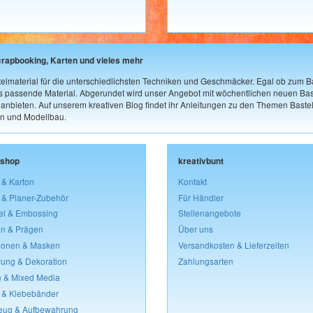
crapbooking, Karten und vieles mehr
elmaterial für die unterschiedlichsten Techniken und Geschmäcker. Egal ob zum Ba
as passende Material. Abgerundet wird unser Angebot mit wöchentlichen neuen Bast
nbieten. Auf unserem kreativen Blog findet ihr Anleitungen zu den Themen Bastel
n und Modellbau.
lshop
kreativbunt
 & Karton
Kontakt
 & Planer-Zubehör
Für Händler
el & Embossing
Stellenangebote
n & Prägen
Über uns
lonen & Masken
Versandkosten & Lieferzeiten
rung & Dekoration
Zahlungsarten
 & Mixed Media
 & Klebebänder
eug & Aufbewahrung