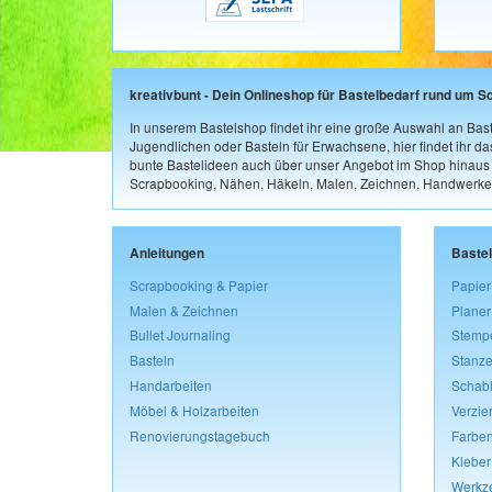
kreativbunt - Dein Onlineshop für Bastelbedarf rund um S
In unserem Bastelshop findet ihr eine große Auswahl an Bast
Jugendlichen oder Basteln für Erwachsene, hier findet ihr d
bunte Bastelideen auch über unser Angebot im Shop hinaus a
Scrapbooking, Nähen, Häkeln, Malen, Zeichnen, Handwerke
Anleitungen
Baste
Scrapbooking & Papier
Papier
Malen & Zeichnen
Planer
Bullet Journaling
Stemp
Basteln
Stanze
Handarbeiten
Schab
Möbel & Holzarbeiten
Verzie
Renovierungstagebuch
Farben
Kleber
Werkz