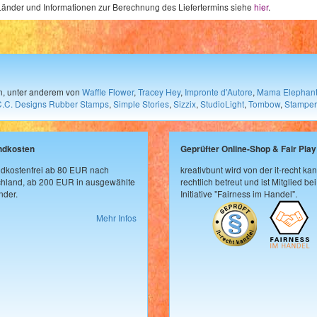
e Länder und Informationen zur Berechnung des Liefertermins siehe
hier
.
en, unter anderem von
Waffle Flower
,
Tracey Hey
,
Impronte d'Autore
,
Mama Elephan
C.C. Designs Rubber Stamps
,
Simple Stories
,
Sizzix
,
StudioLight
,
Tombow
,
Stamper
ndkosten
Geprüfter Online-Shop & Fair Play
dkostenfrei ab 80 EUR nach
kreativbunt wird von der it-recht kan
hland, ab 200 EUR in ausgewählte
rechtlich betreut und ist Mitglied bei
der.
Initiative "Fairness im Handel".
Mehr Infos