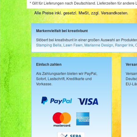
* Gilt für Lieferungen nach Deutschland. Lieferzeiten für ander
Alle Preise inkl. gesetzl. MwSt, zzgl.
Versandkosten
.
Markenvielfalt bei kreativbunt
Stöbert bei kreativbunt in einer großen Auswahl an Produkt
Stamping Bella
,
Lawn Fawn
,
Marianne Design
,
Ranger Ink
,
Einfach zahlen
Versa
Als Zahlungsarten bieten wir PayPal,
Versan
Sofort, Lastschrift, Kreditkarte und
Deutsc
Vorkasse.
EU-Län