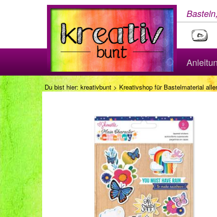
Basteln
Anleitu
Du bist hier:
kreativbunt
>
Kreativshop für Bastelmaterial aller