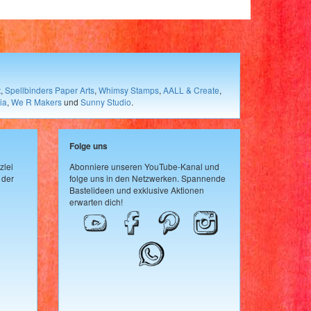
t
,
Spellbinders Paper Arts
,
Whimsy Stamps
,
AALL & Create
,
ia
,
We R Makers
und
Sunny Studio
.
Folge uns
zlei
Abonniere unseren YouTube-Kanal und
 der
folge uns in den Netzwerken. Spannende
Bastelideen und exklusive Aktionen
erwarten dich!