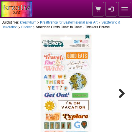
Nav
Du bist hier:
kreativbunt
>
Kreativshop für Bastelmaterial aller Art
>
Verzierung &
Dekoration
>
Sticker
> American Crafts Coast to Coast - Thickers Phrase
Next