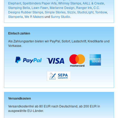
Elephant
,
Spellbinders Paper Arts
,
Whimsy Stamps
,
AALL & Create
,
Stamping Bella
,
Lawn Fawn
,
Marianne Design
,
Ranger Ink
,
C.C.
Designs Rubber Stamps
,
Simple Stories
,
Sizzix
,
StudioLight
,
Tombow
,
Stamperia
,
We R Makers
und
Sunny Studio
.
Einfach zahlen
Als Zahlungsarten bieten wir PayPal, Sofort, Lastschrift, Kreditkarte und
Vorkasse.
Versandkosten
Versandkostenfrei ab 80 EUR nach Deutschland, ab 200 EUR in
ausgewählte EU-Länder.