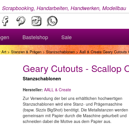
, Scrapbooking, Handarbeiten, Handwerken, Modellbau
ngen
Bastelshop
Sale
 Art
>
Stanzen & Prägen
>
Stanzschablonen
> Aall & Create Geary Cutouts C
Geary Cutouts - Scallop 
Stanzschablonen
Hersteller:
AALL & Create
Zur Verwendung der bei uns erhältlichen hochwertigen
Stanzschablonen wird eine Stanz- und Prägemaschine
(bspw. Sizzix BigShot) benötigt. Die Metallstanzen werden
gemeinsam mit Papier durch die Maschine gekurbelt und
schneiden dabei die Motive aus dem Papier aus.