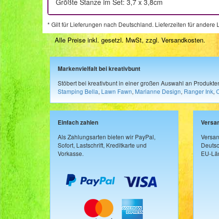
Größte Stanze im Set: 3,7 x 3,8cm
* Gilt für Lieferungen nach Deutschland. Lieferzeiten für ander
Alle Preise inkl. gesetzl. MwSt, zzgl.
Versandkosten
.
Markenvielfalt bei kreativbunt
Stöbert bei kreativbunt in einer großen Auswahl an Produkt
Stamping Bella
,
Lawn Fawn
,
Marianne Design
,
Ranger Ink
,
Einfach zahlen
Versa
Als Zahlungsarten bieten wir PayPal,
Versan
Sofort, Lastschrift, Kreditkarte und
Deutsc
Vorkasse.
EU-Län