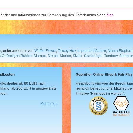
e Länder und Informationen zur Berechnung des Liefertermins siehe
hier
.
en, unter anderem von
Waffle Flower
,
Tracey Hey
,
Impronte d'Autore
,
Mama Elephan
C.C. Designs Rubber Stamps
,
Simple Stories
,
Sizzix
,
StudioLight
,
Tombow
,
Stamper
ndkosten
Geprüfter Online-Shop & Fair Play
dkostenfrei ab 80 EUR nach
kreativbunt wird von der it-recht kan
hland, ab 200 EUR in ausgewählte
rechtlich betreut und ist Mitglied bei
der.
Initiative "Fairness im Handel".
Mehr Infos