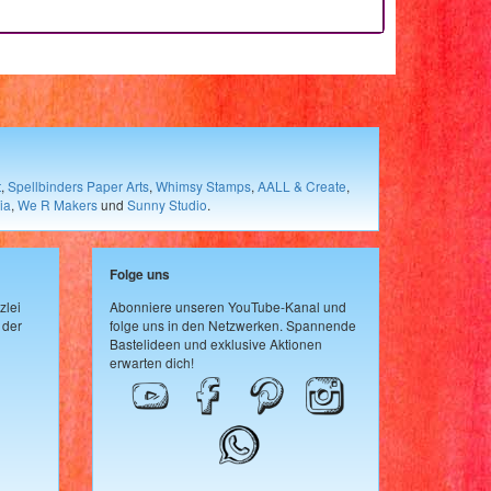
t
,
Spellbinders Paper Arts
,
Whimsy Stamps
,
AALL & Create
,
ia
,
We R Makers
und
Sunny Studio
.
Folge uns
zlei
Abonniere unseren YouTube-Kanal und
 der
folge uns in den Netzwerken. Spannende
Bastelideen und exklusive Aktionen
erwarten dich!