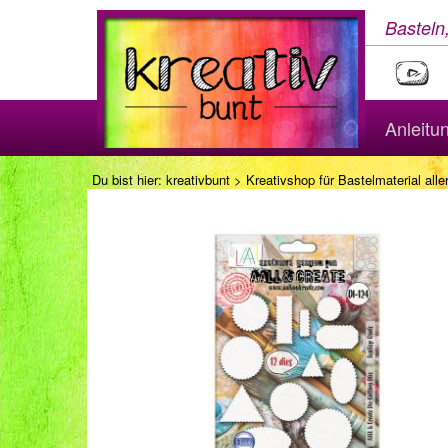
Basteln
Anleitu
Du bist hier:
kreativbunt
>
Kreativshop für Bastelmaterial aller