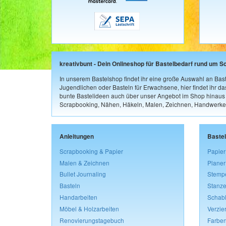
kreativbunt - Dein Onlineshop für Bastelbedarf rund um S
In unserem Bastelshop findet ihr eine große Auswahl an Bast
Jugendlichen oder Basteln für Erwachsene, hier findet ihr d
bunte Bastelideen auch über unser Angebot im Shop hinaus a
Scrapbooking, Nähen, Häkeln, Malen, Zeichnen, Handwerke
Anleitungen
Baste
Scrapbooking & Papier
Papier
Malen & Zeichnen
Planer
Bullet Journaling
Stemp
Basteln
Stanze
Handarbeiten
Schab
Möbel & Holzarbeiten
Verzie
Renovierungstagebuch
Farben