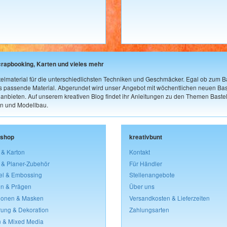
crapbooking, Karten und vieles mehr
elmaterial für die unterschiedlichsten Techniken und Geschmäcker. Egal ob zum Ba
as passende Material. Abgerundet wird unser Angebot mit wöchentlichen neuen Bast
nbieten. Auf unserem kreativen Blog findet ihr Anleitungen zu den Themen Bastel
n und Modellbau.
lshop
kreativbunt
 & Karton
Kontakt
 & Planer-Zubehör
Für Händler
el & Embossing
Stellenangebote
n & Prägen
Über uns
lonen & Masken
Versandkosten & Lieferzeiten
rung & Dekoration
Zahlungsarten
 & Mixed Media