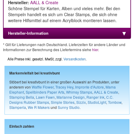
Hersteller:
AALL & Create
Schöne Stempel für Karten, Alben und vieles mehr. Bei den
Stempeln handelt es sich um Clear Stamps, die sich ohne
weitere Hilfsmittel auf einem Acrylblock montieren lassen.
Hersteller-Information
* Gilt für Lieferungen nach Deutschland. Lieferzeiten für andere Länder und
Informationen zur Berechnung des Liefertermins siehe
hier
.
Alle Preise inkl. gesetzl. MwSt, zzgl.
Versandkosten
.
Markenvielfalt bei kreativbunt
Stöbert bei kreativbunt in einer großen Auswahl an Produkten, unter
anderem von
Waffle Flower
,
Tracey Hey
,
Impronte d'Autore
,
Mama
Elephant
,
Spellbinders Paper Arts
,
Whimsy Stamps
,
AALL & Create
,
Stamping Bella
,
Lawn Fawn
,
Marianne Design
,
Ranger Ink
,
C.C.
Designs Rubber Stamps
,
Simple Stories
,
Sizzix
,
StudioLight
,
Tombow
,
Stamperia
,
We R Makers
und
Sunny Studio
.
Einfach zahlen