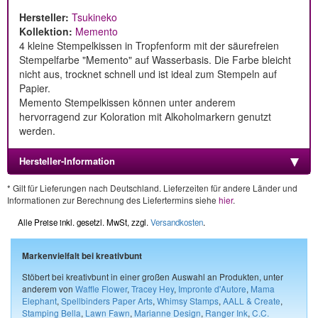
Hersteller:
Tsukineko
Kollektion:
Memento
4 kleine Stempelkissen in Tropfenform mit der säurefreien
Stempelfarbe "Memento" auf Wasserbasis. Die Farbe bleicht
nicht aus, trocknet schnell und ist ideal zum Stempeln auf
Papier.
Memento Stempelkissen können unter anderem
hervorragend zur Koloration mit Alkoholmarkern genutzt
werden.
Hersteller-Information
* Gilt für Lieferungen nach Deutschland. Lieferzeiten für andere Länder und
Informationen zur Berechnung des Liefertermins siehe
hier
.
Alle Preise inkl. gesetzl. MwSt, zzgl.
Versandkosten
.
Markenvielfalt bei kreativbunt
Stöbert bei kreativbunt in einer großen Auswahl an Produkten, unter
anderem von
Waffle Flower
,
Tracey Hey
,
Impronte d'Autore
,
Mama
Elephant
,
Spellbinders Paper Arts
,
Whimsy Stamps
,
AALL & Create
,
Stamping Bella
,
Lawn Fawn
,
Marianne Design
,
Ranger Ink
,
C.C.