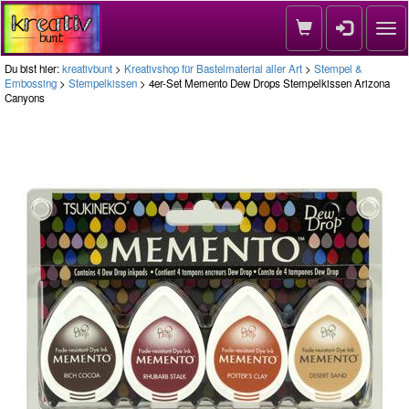
Nav
Du bist hier:
kreativbunt
>
Kreativshop für Bastelmaterial aller Art
>
Stempel &
Embossing
>
Stempelkissen
> 4er-Set Memento Dew Drops Stempelkissen Arizona
Canyons