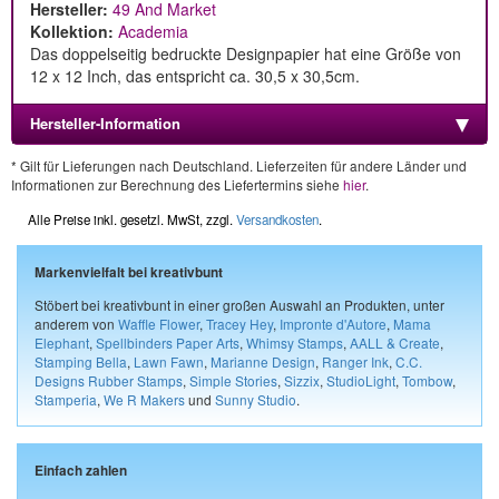
Hersteller:
49 And Market
Kollektion:
Academia
Das doppelseitig bedruckte Designpapier hat eine Größe von
12 x 12 Inch, das entspricht ca. 30,5 x 30,5cm.
Hersteller-Information
* Gilt für Lieferungen nach Deutschland. Lieferzeiten für andere Länder und
Informationen zur Berechnung des Liefertermins siehe
hier
.
Alle Preise inkl. gesetzl. MwSt, zzgl.
Versandkosten
.
Markenvielfalt bei kreativbunt
Stöbert bei kreativbunt in einer großen Auswahl an Produkten, unter
anderem von
Waffle Flower
,
Tracey Hey
,
Impronte d'Autore
,
Mama
Elephant
,
Spellbinders Paper Arts
,
Whimsy Stamps
,
AALL & Create
,
Stamping Bella
,
Lawn Fawn
,
Marianne Design
,
Ranger Ink
,
C.C.
Designs Rubber Stamps
,
Simple Stories
,
Sizzix
,
StudioLight
,
Tombow
,
Stamperia
,
We R Makers
und
Sunny Studio
.
Einfach zahlen