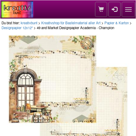
Nav
Du bist hier:
kreativbunt
>
Kreativshop für Bastelmaterial aller Art
>
Papier & Karton
>
Designpapier 12x12''
> 49 and Market Designpapier Academia - Champion