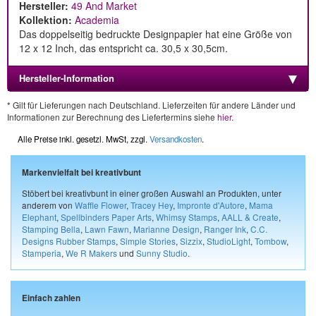
Hersteller:
49 And Market
Kollektion:
Academia
Das doppelseitig bedruckte Designpapier hat eine Größe von
12 x 12 Inch, das entspricht ca. 30,5 x 30,5cm.
Hersteller-Information
* Gilt für Lieferungen nach Deutschland. Lieferzeiten für andere Länder und
Informationen zur Berechnung des Liefertermins siehe
hier
.
Alle Preise inkl. gesetzl. MwSt, zzgl.
Versandkosten
.
Markenvielfalt bei kreativbunt
Stöbert bei kreativbunt in einer großen Auswahl an Produkten, unter
anderem von
Waffle Flower
,
Tracey Hey
,
Impronte d'Autore
,
Mama
Elephant
,
Spellbinders Paper Arts
,
Whimsy Stamps
,
AALL & Create
,
Stamping Bella
,
Lawn Fawn
,
Marianne Design
,
Ranger Ink
,
C.C.
Designs Rubber Stamps
,
Simple Stories
,
Sizzix
,
StudioLight
,
Tombow
,
Stamperia
,
We R Makers
und
Sunny Studio
.
Einfach zahlen