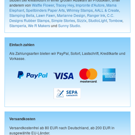
anderem von
Waffle Flower
,
Tracey Hey
,
Impronte d'Autore
,
Mama
Elephant
,
Spellbinders Paper Arts
,
Whimsy Stamps
,
AALL & Create
,
Stamping Bella
,
Lawn Fawn
,
Marianne Design
,
Ranger Ink
,
C.C.
Designs Rubber Stamps
,
Simple Stories
,
Sizzix
,
StudioLight
,
Tombow
,
Stamperia
,
We R Makers
und
Sunny Studio
.
Einfach zahlen
Als Zahlungsarten bieten wir PayPal, Sofort, Lastschrift, Kreditkarte und
Vorkasse.
Versandkosten
Versandkostenfrei ab 80 EUR nach Deutschland, ab 200 EUR in
ausgewählte EU-Länder.